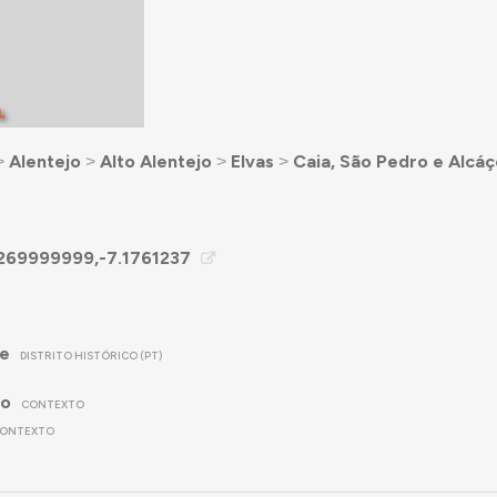
L
˃
Alentejo
˃
Alto Alentejo
˃
Elvas
˃
Caia, São Pedro e Alcá
269999999,-7.1761237
re
DISTRITO HISTÓRICO (PT)
no
CONTEXTO
ONTEXTO