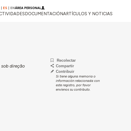
|
ES
|
EN
ÁREA PERSONAL
CTIVIDADES
DOCUMENTACIÓN
ARTÍCULOS Y NOTICIAS
Recolectar
 sob direção
Compartir
Contribuir
Si tiene alguna memoria o
información relacionada con
este registro, por favor
envíenos su contributo.