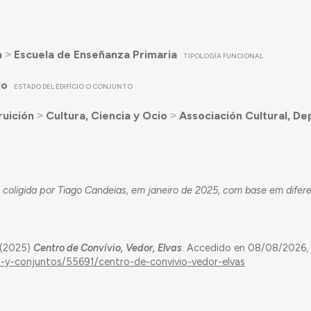
n
˃
Escuela de Enseñanza Primaria
TIPOLOGÍA FUNCIONAL
do
ESTADO DEL EDIFÍCIO O CONJUNTO
ruición
˃
Cultura, Ciencia y Ocio
˃
Associación Cultural, De
 coligida por Tiago Candeias, em janeiro de 2025, com base em difer
 (2025)
Centro de Convívio, Vedor, Elvas
. Accedido en 08/08/2026,
os-y-conjuntos/55691/centro-de-convivio-vedor-elvas