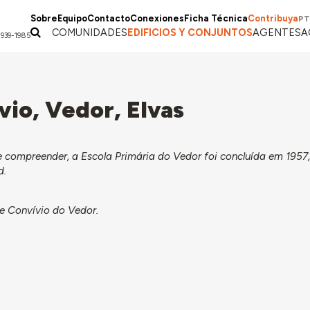
Sobre
Equipo
Contacto
Conexiones
Ficha Técnica
Contribuya
PT
COMUNIDADES
EDIFICIOS Y CONJUNTOS
AGENTES
A
1939-1985
io, Vedor, Elvas
compreender, a Escola Primária do Vedor foi concluída em 1957,
d.
de Convívio do Vedor.