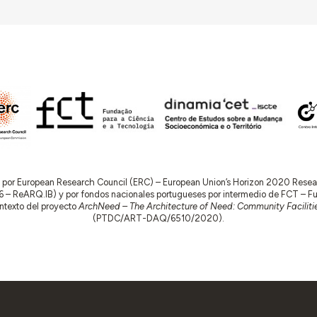
do por European Research Council (ERC) – European Union’s Horizon 2020 Res
 ReARQ.IB) y por fondos nacionales portugueses por intermedio de FCT – Fund
contexto del proyecto
ArchNeed – The Architecture of Need: Community Facilitie
(PTDC/ART-DAQ/6510/2020).