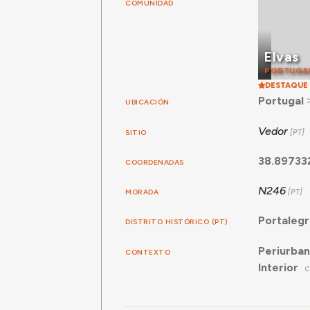
COMUNIDAD
Elvas
PORTUGA
DESTAQUE
Portugal
UBICACIÓN
Vedor
SITIO
38.89733
COORDENADAS
N246
MORADA
Portaleg
DISTRITO HISTÓRICO (PT)
Periurba
CONTEXTO
Interior
C