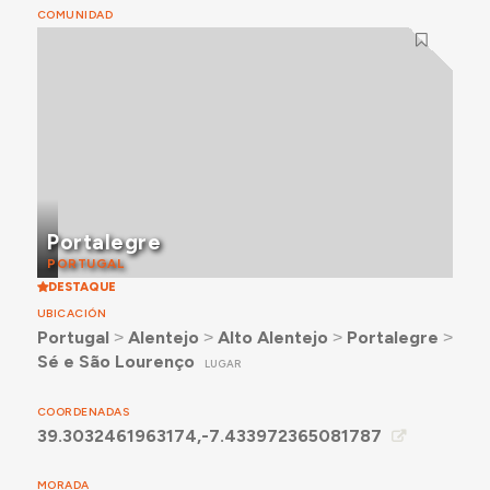
COMUNIDAD
Portalegre
PORTUGAL
DESTAQUE
UBICACIÓN
Portugal
˃
Alentejo
˃
Alto Alentejo
˃
Portalegre
˃
Sé e São Lourenço
LUGAR
COORDENADAS
39.3032461963174,-7.433972365081787
MORADA