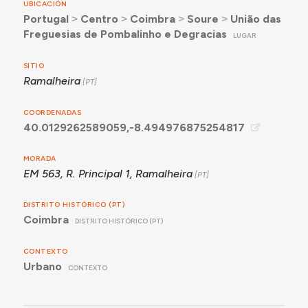
UBICACIÓN
Portugal
˃
Centro
˃
Coimbra
˃
Soure
˃
União das
Freguesias de Pombalinho e Degracias
LUGAR
SITIO
Ramalheira
COORDENADAS
40.0129262589059,-8.494976875254817
MORADA
EM 563, R. Principal 1, Ramalheira
DISTRITO HISTÓRICO (PT)
Coimbra
DISTRITO HISTÓRICO (PT)
CONTEXTO
Urbano
CONTEXTO