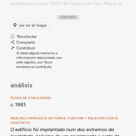
Autarquias Locais (GAT) da Figueira da Foz. Previa-se
um edifício com valências culturais e de assistência
médica. A documentação consultada não permitiu
LEER MÁS
apurar mais dados sobre a construção ou utilização do
ver en el mapa
edifício, que terá sido ampliado a partir de 1995.
Recolectar
Compartir
Contribuir
Si tiene alguna memoria o
información relacionada con
este registro, por favor
envíenos su contributo.
análisis
FECHA DE CONCLUSIÓN
c. 1983
ANÁLISIS COMPUESTA DE FORMA, FUNCIÓN Y RELACIÓN CON EL
CONTEXTO
O edifício foi implantado num dos extremos da