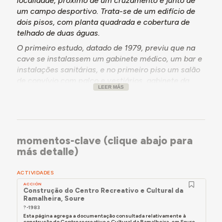
localidade, próximo de um cruzamento e junto de
um campo desportivo. Trata-se de um edifício de
dois pisos, com planta quadrada e cobertura de
telhado de duas águas.
O primeiro estudo, datado de 1979, previu que na
cave se instalassem um gabinete médico, um bar e
instalações sanitárias, e no primeiro piso um salão
de convívio com palco e vestiários, gabinete da
LEER MÁS
direção e biblioteca. Em 1995, planeando-se uma
ampliação, documentou-se que a parte direita do
edifício funcionava como centro de saúde, e as
restantes áreas estavam alocadas ao centro de
convívio, que se pretendia aumentar.
momentos-clave (clique abajo para
más detalle)
ACTIVIDADES
ACCIÓN
Construção do Centro Recreativo e Cultural da
Ramalheira, Soure
?-1983
Esta página agrega a documentação consultada relativamente à
construção do Centro recreativo e Cultural da Ramalheira, em Soure,