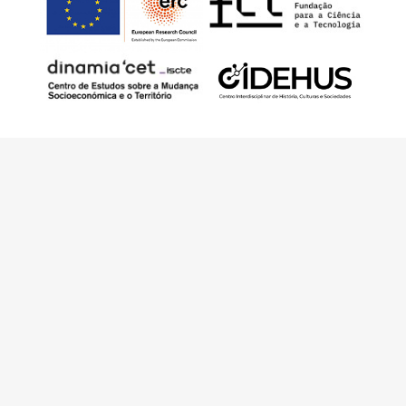
Este trabajo ha sido financiado por European
Research Council (ERC) – European Union’s
Horizon 2020 Research and Innovation
Programme (Grant Agreement 949686 –
ReARQ.IB) y por fondos nacionales
portugueses por intermedio de FCT –
Fundação para a Ciência e a Tecnologia, I.P.,
en el contexto del proyecto
ArchNeed – The
Architecture of Need: Community Facilities in
Portugal 1945-1985
(PTDC/ART-
DAQ/6510/2020).