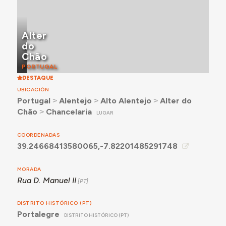
Alter
do
Chão
PORTUGAL
DESTAQUE
UBICACIÓN
Portugal
˃
Alentejo
˃
Alto Alentejo
˃
Alter do
Chão
˃
Chancelaria
LUGAR
COORDENADAS
39.24668413580065,-7.82201485291748
MORADA
Rua D. Manuel II
DISTRITO HISTÓRICO (PT)
Portalegre
DISTRITO HISTÓRICO (PT)