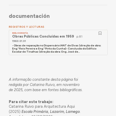
documentación
REGISTROS Y LECTURAS
BIBLIOGRAFÍA
Obras Públicas Concluídas em 1959
p.81
1960.01.01
- Obras de reparação no Dispensário IANT de Elvas (direção de obra:
Eng.º Reis Pereira e Eng.º Pinto da Cunha)- Conclusão do Edifício
Escolar de Tinalhas (direção da obra: Eng. José de...
A informação constante desta página foi
redigida por Catarina Ruivo, em novembro
de 2025, com base em fontes bibliográficas.
Para citar este trabajo:
Catarina Ruivo para Arquitectura Aqui
(2025)
Escola Primária, Lazarim, Lamego
.