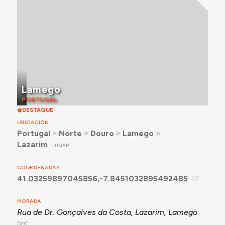
Lamego
PORTUGAL
DESTAQUE
UBICACIÓN
Portugal
˃
Norte
˃
Douro
˃
Lamego
˃
Lazarim
LUGAR
COORDENADAS
41.03259897045856,-7.8451032895492485
MORADA
Rua de Dr. Gonçalves da Costa, Lazarim, Lamego