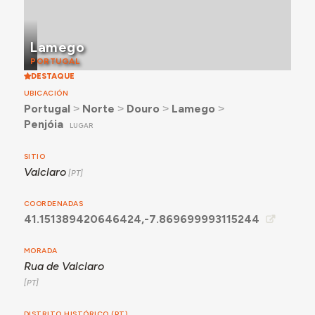
Lamego
PORTUGAL
DESTAQUE
UBICACIÓN
Portugal
˃
Norte
˃
Douro
˃
Lamego
˃
Penjóia
LUGAR
SITIO
Valclaro
COORDENADAS
41.151389420646424,-7.869699993115244
MORADA
Rua de Valclaro
DISTRITO HISTÓRICO (PT)