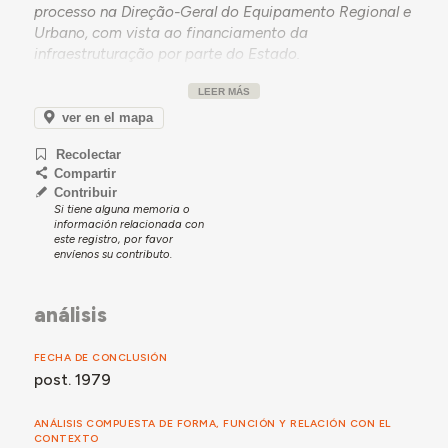
processo na Direção-Geral do Equipamento Regional e
Urbano, com vista ao financiamento da
infraestruturação por parte do Estado.
Não temos informação quanto à data de aprovação
LEER MÁS
do projeto defintiivo, mas sabemos empreitada de
ver en el mapa
infraestruturas foi adjudicada a Manuel Rodrigues pela
quantia de 9.556.659$00 em março de 1979.
Recolectar
Os trabalhos de infraestruturas iniciar-se-iam em maio
Compartir
Contribuir
desse mesmo ano.
Si tiene alguna memoria o
A empreitada de construção das moradias, promovida
información relacionada con
este registro, por favor
pelo Fundo de Fomento da Habitação, totalizou
envíenos su contributo.
6.375.615$40 e ficou a cargo da firma Damião & Belo
Lda. - tendo o processo decorrido entre 1980 e 1984.
análisis
FECHA DE CONCLUSIÓN
post. 1979
ANÁLISIS COMPUESTA DE FORMA, FUNCIÓN Y RELACIÓN CON EL
CONTEXTO