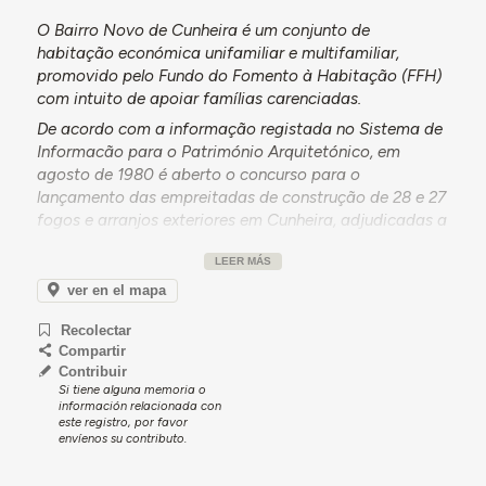
O Bairro Novo de Cunheira é um conjunto de
habitação económica unifamiliar e multifamiliar,
promovido pelo Fundo do Fomento à Habitação (FFH)
com intuito de apoiar famílias carenciadas.
De acordo com a informação registada no Sistema de
Informacão para o Património Arquitetónico, em
agosto de 1980 é aberto o concurso para o
lançamento das empreitadas de construção de 28 e 27
fogos e arranjos exteriores em Cunheira, adjudicadas a
Manuel Rodrigues Leão e consignadas em outubro
LEER MÁS
desse mesmo ano.
ver en el mapa
A construção terá começado em 1982, seguindo-se o
processo de eletrificação do bairro - este que só viria a
Recolectar
ser concluído em janeiro de 1984. Em agosto de 1983
Compartir
várias moradias estariam já ocupadas, após concurso
Contribuir
destinado aos agregados familiares em situação
Si tiene alguna memoria o
información relacionada con
precária na freguesia.
este registro, por favor
envíenos su contributo.
Em janeiro de 1985 a empreitada é definitivamente
entregue. Contudo, em 1987 é feito um pedido para a