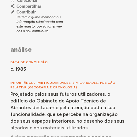
Colecionar
para a construção de novas instalações. No mesmo
Compartilhar
ano, o próprio Gabinete de Apoio Técnico elaborou o
Contribuir
projeto para um edifício, a construir de raiz, na
Se tem alguma memória ou
chamada Encosta da Barata.
informação relacionada com
este registo, por favor envie-
Em janeiro de 1981, a Câmara Municipal solicitava já ao
nos o seu contributo.
Gabinete que desocupasse as suas instalações no
antigo Convento. O novo edifício ainda não estaria
análise
concluído - embora se desconheça se estaria pronto
para ser provisoriamente ocupado -, datando o início
da segunda fase de trabalhos da sua construção de
DATA DE CONCLUSÃO
novembro de 1983.
c. 1985
IMPORTÂNCIA, PARTICULARIDADES, SIMILARIDADES, POSIÇÃO
Para mais detalhes, consultar a secção Momentos-
RELATIVA (GEOGRAFIA E CRONOLOGIA)
chave, abaixo.
Projetado pelos seus futuros utilizadores, o
edifício do Gabinete de Apoio Técnico de
Abrantes destaca-se pela atenção dada à sua
funcionalidade, que se percebe na organização
dos seus espaços interiores, no desenho dos seus
alçados e nos materiais utilizados.
A documentação que acompanha e apoia os