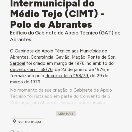
Intermunicipal do
Médio Tejo (CIMT) -
Polo de Abrantes
Edifício do Gabinete de Apoio Técnico (GAT) de
Abrantes
O
Gabinete de Apoio Técnico aos Municípios de
Abrantes, Constância, Gavião, Mação, Ponte de Sor,
Sardoal
foi criado em março de 1976, no âmbito do
decreto-lei n.º 58/76
, de 23 de janeiro de 1976, e
formalizado pelo
decreto-lei n.º 58/79
, de 29 de
março de 1979.
No momento da sua criação, o Gabinete de Apoio
Técnico foi instalado em parte do Convento de S.
Domingos, em Abrantes, tendo aí permanecido
durante alguns anos, até que, em 1980, a Câmara
LEIA MAIS
Municipal de Abrantes desenvolveu um projeto de
reconversão do edifício para fins socioculturais, tendo
ver no mapa
então colocado um terreno à disposição do Gabinete