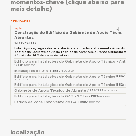
momentos-chave (clique abaixo para
do Emprego e Formação Profissional (IEFP).
mais detalhe)
Toda esta área se desenvolve num declive mais ou
menos acentuado; o edifício do GAT adapta-se ao
ATIVIDADES
desnível do terreno através da de sucessivas
AÇÃO
plataformas, desenhando-se nestas as diferentes
Construção do Edifício do Gabinete de Apoio Técnico de
Abrantes
entradas para o edifício ou espaços ajardinados
c.1980- c.1985
que o enquadram e separam das ruas envolventes.
Esta página agrega a documentação consultada relativamente à construção d
O volume do edifício assume um piso na sua face
edifício do Gabinete de Apoio Técnico de Abrantes, durante a primeira metade
década de 1980. As notas de leitura...
sul e dois na sua face norte, sendo os seus
Edifício para Instalações do Gabinete de Apoio Técnico - Antepro
alçados marcados por amplos vãos de vidro
1980
PROCESSO
Instalações do G.A.T.
1980
escurecido - contrastante com as paredes
PROCESSO
Edifício para Instalações do Gabinete de Apoio Técnico
1980-1981
brancas e com a cobertura, que, projetando-se
PROCESSO
Edifício para Instalações do Gabinete de Apoio Técnico
aproximadamente um metro em todo o seu
1982
PROCESS
Gabinete de Apoio Técnico de Abrantes
1981-1983
PROCESSO
perímetro, aparenta elevar-se sobre o edifício pela
Edifício para Instalações do GAT - 2.ª Fase
1983
PROCESSO
introdução de vãos contínuos entre esta e as
Estudo da Zona Envolvente do GAT
1985
PROCESSO
paredes.
No interior, o desnível do terreno traduz-se na
introdução de meios pisos, ou planos
diferenciados. Um único bloco de comunicações
localização
verticais faz a ligação entre o que era