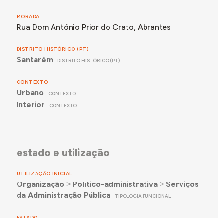
destinados a técnicos superiores.
MORADA
Rua Dom António Prior do Crato, Abrantes
DISTRITO HISTÓRICO (PT)
Santarém
DISTRITO HISTÓRICO (PT)
CONTEXTO
Urbano
CONTEXTO
Interior
CONTEXTO
estado e utilização
UTILIZAÇÃO INICIAL
Organização
˃
Político-administrativa
˃
Serviços
da Administração Pública
TIPOLOGIA FUNCIONAL
ESTADO