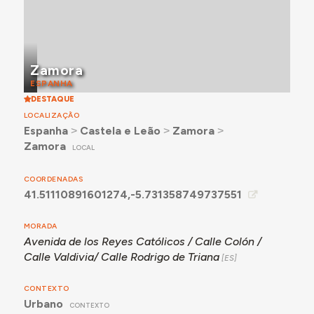
Zamora
ESPANHA
DESTAQUE
LOCALIZAÇÃO
Espanha
˃
Castela e Leão
˃
Zamora
˃
Zamora
LOCAL
COORDENADAS
41.51110891601274,-5.731358749737551
MORADA
Avenida de los Reyes Católicos / Calle Colón /
Calle Valdivia/ Calle Rodrigo de Triana
CONTEXTO
Urbano
CONTEXTO