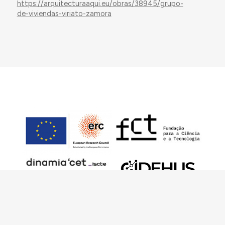
https://arquitecturaaqui.eu/obras/38945/grupo-
de-viviendas-viriato-zamora
Este trabalho foi financiado pelo European
Research Council (ERC) – European Union’s