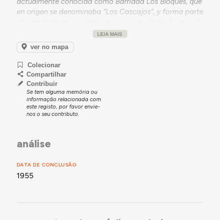
actualmente conocida como Barriada Los Bloques, que
en origen se denominaba “Los Cascajos”, y forma parte
de una de las principales operaciones urbanísticas y de
construcción de vivienda social realizada por la OSHA
LEIA MAIS
en Zamora, junto con los grupos de vivienda
Onésimo
ver no mapa
Redondo
,
Ramiro Ledesma Ramos
,
Martín Álvarez
Hernández
,
Raimundo Fernández Cuesta
,
José Solís
Colecionar
Ruiz
,
José Antonio
y
Carlos Pinilla
, entre otros.
Compartilhar
Contribuir
Se tem alguma memória ou
informação relacionada com
este registo, por favor envie-
nos o seu contributo.
análise
DATA DE CONCLUSÃO
1955