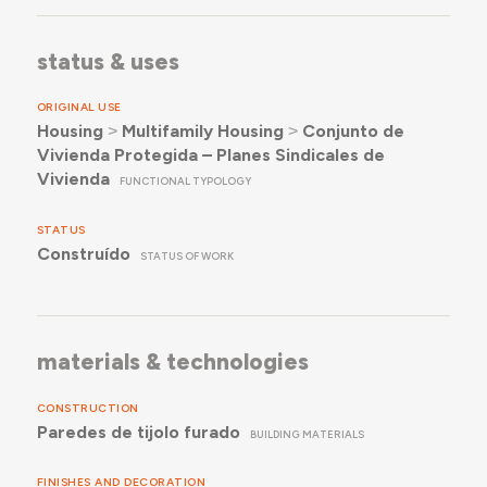
status & uses
ORIGINAL USE
Housing
˃
Multifamily Housing
˃
Conjunto de
Vivienda Protegida – Planes Sindicales de
Vivienda
FUNCTIONAL TYPOLOGY
STATUS
Construído
STATUS OF WORK
materials & technologies
CONSTRUCTION
Paredes de tijolo furado
BUILDING MATERIALS
FINISHES AND DECORATION