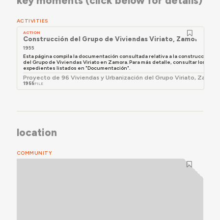
key moments (click below for details)
ACTIVITIES
ACTION
Construcción del Grupo de Viviendas Viriato, Zamora
1955
Esta página compila la documentación consultada relativa a la construcción
del Grupo de Viviendas Viriato en Zamora. Para más detalle, consultar los
expedientes listados en "Documentación".
Proyecto de 96 Viviendas y Urbanización del Grupo Viriato, Zamor
1955
FILE
location
COMMUNITY