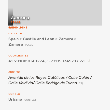
Zamora
SPAIN
HIGHLIGHT
LOCATION
Spain
˃
Castile and Leon
˃
Zamora
˃
Zamora
PLACE
COORDINATES
41.51110891601274,-5.731358749737551
ADDRESS
Avenida de los Reyes Católicos / Calle Colón /
Calle Valdivia/ Calle Rodrigo de Triana
CONTEXT
Urbano
CONTEXT