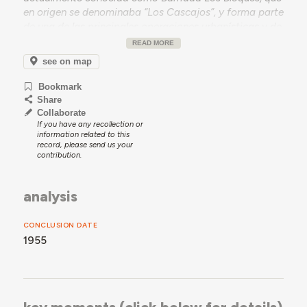
en origen se denominaba “Los Cascajos”, y forma parte
de una de las principales operaciones urbanísticas y de
construcción de vivienda social realizada por la OSHA
READ MORE
en Zamora, junto con los grupos de vivienda
Onésimo
see on map
Redondo
,
Ramiro Ledesma Ramos
,
Martín Álvarez
Hernández
,
Raimundo Fernández Cuesta
,
José Solís
Bookmark
Ruiz
,
José Antonio
y
Carlos Pinilla
, entre otros.
Share
Collaborate
If you have any recollection or
information related to this
record, please send us your
contribution.
analysis
CONCLUSION DATE
1955