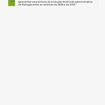
apresentar uma síntese da evolução da divisão administrativa
de Portugal entre as reformas de 1836 e de 2013."
ICONOGRAFIA
Levantamento Fotográfico no Concelho de
Lagoa (31 mai.-15 jun. 2023, TR)
2023.05.31
DESTAQUE
BIBLIOGRAFIA
Do "lugar" se fez "vila": a criação do concelho
de Lagoa
Arquivo Municipal de Lagoa
2023.12
Do resumo:“Nas décadas de 1760 e 1770, o Algarve foi alvo de
um projeto reformista designado pelas fontes coevas como a
“Restauração do Reino do Algarve”. Contextualizada em pleno...
recursos
IMAGEM