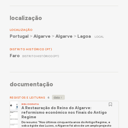
localização
LOCALIZAÇÃO
Portugal
˃
Algarve
˃
Algarve
˃
Lagoa
LOCAL
DISTRITO HISTÓRICO (PT)
Faro
DISTRITO HISTÓRICO (PT)
documentação
REGISTOS E LEITURAS
6
BIBLIOGRAFIA
A Restauração do Reino do Algarve:
reformismo económico nos finais do Antigo
Regime
Do resumo: "Nos últimos cinquenta anos do Antigo Regime, e
sob a égide das Luzes, o Algarve foi alvo de um amplo projecto