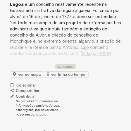
Lagoa
é um concelho relativamente recente na
história administrativa da região algarvia. Foi criado por
alvará de 16 de janeiro de 1773 e deve ser entendido
“no todo mais amplo de um projeto de reforma política
administrativa que incluiu também a extinção do
concelho de Alvor, a criação do concelho de
Monchique e, no extremo oriental algarvio, a criação de
raiz de Vila Real de Santo António, cujo concelho
conduziu à extinção do de Cacela” (
Fidalgo, 2024
).
Desanexado do concelho de Silves, Lagoa inclui, nos
LEIA MAIS
2
seus 88,25 km
de área, os lugares que pertenceram a
ver no mapa
ver linha do tempo
Alvor, e que constituem parte das suas quatro
freguesias –
Estômbar e Parchal
; Ferragudo;
Lagoa e
Colecionar
Carvoeiro
; e Porches –, reorganizadas em 2013.
Compartilhar
Lagoa, que se tornou sede de concelho estava “em
Contribuir
Se tem alguma memória ou
franco crescimento demográfico (…) encontrando-se
informação relacionada com
bastante à frente de localidades (…) como era o caso
este registo, por favor envie-
de Albufeira, Loulé, Vila Nova de Portimão ou Castro
nos o seu contributo.
Marim. Ainda mais significativo, possui nesse ano [1773]
quatro vezes mais habitantes do que a sede do seu