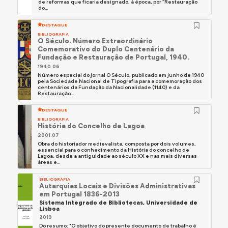
de reformas que ficaria designado, à época, por “Restauração
do...
DESTAQUE
BIBLIOGRAFIA
O Século. Número Extraordinário
Comemorativo do Duplo Centenário da
Fundação e Restauração de Portugal, 1940.
1940.06
Número especial do jornal O Século, publicado em junho de 1940
pela Sociedade Nacional de Tipografia para a comemoração dos
centenários da Fundação da Nacionalidade (1140) e da
Restauração...
DESTAQUE
BIBLIOGRAFIA
História do Concelho de Lagoa
2001.07
Obra do historiador medievalista, composta por dois volumes,
essencial para o conhecimento da História do concelho de
Lagoa, desde a antiguidade ao século XX e nas mais diversas
áreas e...
BIBLIOGRAFIA
Autarquias Locais e Divisões Administrativas
em Portugal 1836-2013
Sistema Integrado de Bibliotecas, Universidade de
Lisboa
2019
Do resumo: "O objetivo do presente documento de trabalho é