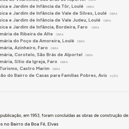
sica e Jardim de Infância da Tôr, Loulé
OBRA
sica e Jardim de Infância de Vale de Silves, Loulé
OBRA
sica e Jardim de Infância de Vale Judeu, Loulé
OBRA
sica e Jardim de Infância, Bordeira, Faro
OBRA
imária de Ribeira de Alte
OBRA
imária do Poço da Amoreira, Loulé
OBRA
mária, Azinheiro, Faro
OBRA
imária, Corotelo, São Brás de Alportel
OBRA
mária, Sítio da Igreja, Faro
OBRA
Turismo, Castro Marim
OBRA
ão do Bairro de Casas para Famílias Pobres, Avis
AÇÃO
publicação, em 1953, foram concluídas as obras de construção de:
 no Bairro da Boa Fé, Elvas