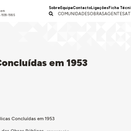
Sobre
Equipa
Contacto
Ligações
Ficha Técn
a em
COMUNIDADES
OBRAS
AGENTES
AT
 1939-1985
Concluídas em 1953
licas Concluídas em 1953
o das Obras Públicas