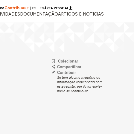
ica
Contribua
PT
|
ES
|
EN
ÁREA PESSOAL
IVIDADES
DOCUMENTAÇÃO
ARTIGOS E NOTICIAS
Colecionar
Compartilhar
Contribuir
Se tem alguma memória ou
informação relacionada com
este registo, por favor envie-
nos o seu contributo.