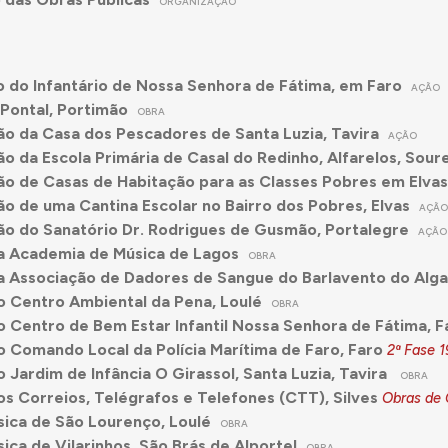
ORGANIZAÇÃO
 do Infantário de Nossa Senhora de Fátima, em Faro
AÇÃO
 Pontal, Portimão
OBRA
o da Casa dos Pescadores de Santa Luzia, Tavira
AÇÃO
o da Escola Primária de Casal do Redinho, Alfarelos, Sour
o de Casas de Habitação para as Classes Pobres em Elvas
o de uma Cantina Escolar no Bairro dos Pobres, Elvas
AÇÃ
o do Sanatório Dr. Rodrigues de Gusmão, Portalegre
AÇÃO
da Academia de Música de Lagos
OBRA
da Associação de Dadores de Sangue do Barlavento do Alg
do Centro Ambiental da Pena, Loulé
OBRA
do Centro de Bem Estar Infantil Nossa Senhora de Fátima, F
do Comando Local da Polícia Marítima de Faro, Faro
2ª Fase
1
o Jardim de Infância O Girassol, Santa Luzia, Tavira
OBRA
dos Correios, Telégrafos e Telefones (CTT), Silves
Obras de
sica de São Lourenço, Loulé
OBRA
sica de Vilarinhos, São Brás de Alportel
OBRA