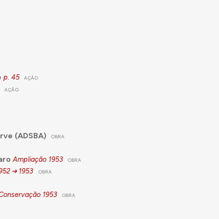
e
p. 45
AÇÃO
AÇÃO
O
arve (ADSBA)
OBRA
aro
Ampliação
1953
OBRA
952
1953
OBRA
 Conservação
1953
OBRA