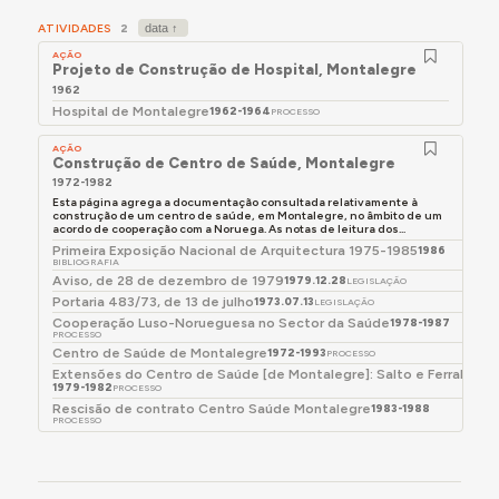
Faculdade de Medicina e no Instituto de Ciências
ATIVIDADES
2
Biomédicas do Porto; um programa de bolsas de
AÇÃO
estudo. O Governo norueguês prestaria apoio
Projeto de Construção de Hospital, Montalegre
financeiro com 100 milhões de coroas norueguesas,
1962
das quais metade em forma de doação e outra
Hospital de Montalegre
1962-1964
PROCESSO
metade como empréstimo sem juro, e participaria
AÇÃO
como entidade consultora.
Construção de Centro de Saúde, Montalegre
1972-1982
Entretanto, em janeiro de 1978, ainda antes da
Esta página agrega a documentação consultada relativamente à
assinatura do acordo entre os dois países, o projeto
construção de um centro de saúde, em Montalegre, no âmbito de um
acordo de cooperação com a Noruega. As notas de leitura dos...
para o Centro de Saúde de Montalegre foi atribuído ao
Primeira Exposição Nacional de Arquitectura 1975-1985
1986
gabinete de arquitetura de Manuel Teixeira Carvalho,
BIBLIOGRAFIA
Aviso, de 28 de dezembro de 1979
sediado no Porto, já que a Direção-Geral das
1979.12.28
LEGISLAÇÃO
Portaria 483/73, de 13 de julho
1973.07.13
Construções Hospitalares não tinha a possibilidade de
LEGISLAÇÃO
Cooperação Luso-Norueguesa no Sector da Saúde
1978-1987
elaborar todos os projetos incluídos no programa. Um
PROCESSO
documento desta Direção-Geral, de julho de 1978,
Centro de Saúde de Montalegre
1972-1993
PROCESSO
revela que foi decisão do Secretário de Estado das
Extensões do Centro de Saúde [de Montalegre]: Salto e Ferral
1979-1982
PROCESSO
Obras Públicas entregar os projetos a equipas do
Rescisão de contrato Centro Saúde Montalegre
1983-1988
norte. O mesmo documento indica que o anteprojeto
PROCESSO
sofria de “graves deficiências”, tendo sido reprovado,
re-submetido e finalmente aprovado em setembro do
mesmo ano.