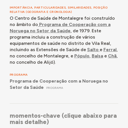
Entre 1976 e 1979, quando o acordo de cooperação foi
oficialmente assinado e publicado no Aviso de 28 de
IMPORTÂNCIA, PARTICULARIDADES, SIMILARIDADES, POSIÇÃO
dezembro, um grupo de especialistas dos dois países
RELATIVA (GEOGRAFIA E CRONOLOGIA)
O Centro de Saúde de Montalegre foi construído
estudou, discutiu e formulou objetivos e estratégias.
Em 6 e 7 de março de 1978, a 7ª reunião da Comissão
no âmbito do
Programa de Cooperação com a
Económica Mista Luso-Norueguesa definiu um
Noruega no Setor da Saúde
, de 1979. Este
Protocolo relativo ao apoio norueguês a Portugal, que
programa incluiu a construção de vários
incidia sobre várias áreas de desenvolvimento, entre
equipamentos de saúde no distrito de Vila Real,
elas o setor da saúde. Neste âmbito, o plano acordado
incluindo as Extensões de Saúde de
Salto
e
Ferral
,
tinha como objetivo o desenvolvimento de um serviço
no concelho de Montalegre, e
Pópulo
,
Balsa
e
Chã
,
de primeiros cuidados em Portugal, focando-se, de
no concelho de Alijó).
acordo com a política da Agência Norueguesa para o
Desenvolvimento Internacional (NORAD), numa região
PROGRAMA
pouco desenvolvida de Portugal - o distrito de Vila
Programa de Cooperação com a Noruega no
Real. Este programa incluía a reconstrução e
Setor da Saúde
PROGRAMA
alargamento do Hospital do Lordelo, em Vila Real, e a
construção de uma escola de enfermagem a este
associada; a construção de cinco centros de saúde em
Boticas, Ribeira de Pena, Santa Maria de Penaguião,
Vila Pouca de Aguiar e Montalegre; a construção de 15
momentos-chave (clique abaixo para
extensões de saúde; o estabelecimento de dois
mais detalhe)
departamentos de clínica geral localizados na