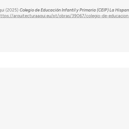
qui (2025)
Colegio de Educación Infantil y Primaria (CEIP) La Hispa
https://arquitecturaaqui.eu/pt/obras/39067/colegio-de-educacion-
 pelo European Research Council (ERC) – European Union’s Horizon 2020 Rese
RQ.IB) e por fundos nacionais portugueses através da FCT – Fundação para a 
d – The Architecture of Need: Community Facilities in Portugal 1945-1985
(P