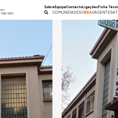
Sobre
Equipa
Contacto
Ligações
Ficha Técn
a em
COMUNIDADES
OBRAS
AGENTES
AT
 1939-1985