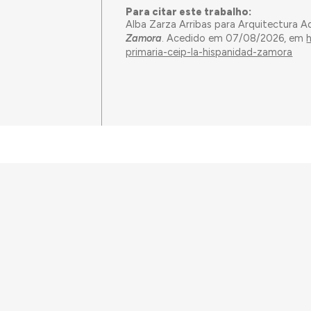
Para citar este trabalho:
Alba Zarza Arribas para Arquitectura A
Zamora
. Acedido em 07/08/2026, em
primaria-ceip-la-hispanidad-zamora
Este trabalho foi financiado
(Grant Agreement 949686 – ReA
no âmbito do projeto
ArchNee