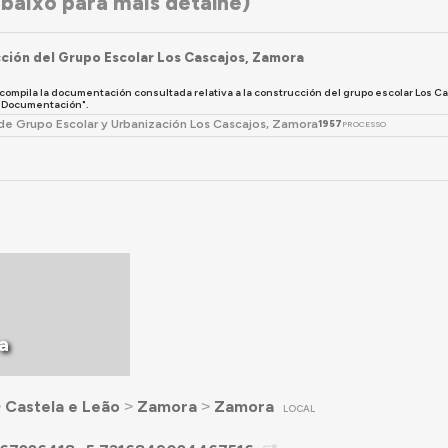
baixo para mais detalhe)
ción del Grupo Escolar Los Cascajos, Zamora
 compila la documentación consultada relativa a la construcción del grupo escolar Los C
 "Documentación".
de Grupo Escolar y Urbanización Los Cascajos, Zamora
1957
PROCESSO
a
˃
Castela e Leão
˃
Zamora
˃
Zamora
LOCAL