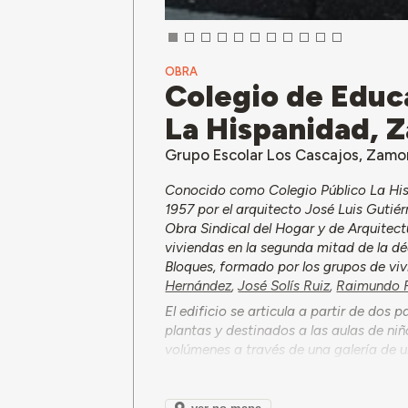
OBRA
Colegio de Educa
La Hispanidad, 
Grupo Escolar Los Cascajos, Zamo
Conocido como Colegio Público La Hisp
1957 por el arquitecto José Luis Gutiér
Obra Sindical del Hogar y de Arquitectu
viviendas en la segunda mitad de la dé
Bloques, formado por los grupos de vi
Hernández
,
José Solís Ruiz
,
Raimundo 
El edificio se articula a partir de dos 
plantas y destinados a las aulas de niñ
volúmenes a través de una galería de u
con acceso independiente desde la Calle
extremo del patio hacia la Avenida de