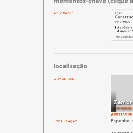
momentos-chave (clique a
ATIVIDADES
AÇÃO
Construc
1957-1965
Esta página
listados en
Proyecto 
localização
COMUNIDADE
Zamor
ESPANHA
DESTAQUE
Espanha
LOCALIZAÇÃO