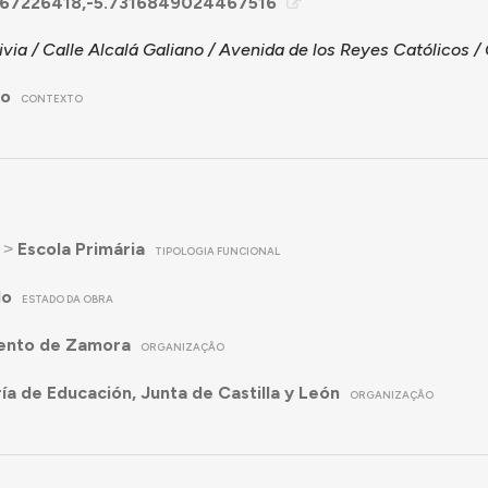
467226418,-5.7316849024467516
ivia / Calle Alcalá Galiano / Avenida de los Reyes Católicos /
no
CONTEXTO
˃
Escola Primária
TIPOLOGIA FUNCIONAL
do
ESTADO DA OBRA
ento de Zamora
ORGANIZAÇÃO
ía de Educación, Junta de Castilla y León
ORGANIZAÇÃO