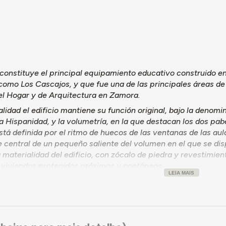
 constituye el principal equipamiento educativo construido e
omo Los Cascajos, y que fue una de las principales áreas de
el Hogar y de Arquitectura en Zamora.
alidad el edificio mantiene su función original, bajo la denomi
a Hispanidad, y la volumetría, en la que destacan los dos pa
tá definida por el ritmo de huecos de las ventanas de las aul
e central de un pequeño saliente del volumen en el que se d
a materialidad del edificio, con zócalo de piedra y revestimien
 viviendas protegidas próximos y coetáneos.
LEIA MAIS