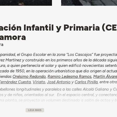
ción Infantil y Primaria (CE
Zamora
ra
anidad, el Grupo Escolar en la zona “Los Cascajos” fue proyect
rez Martínez y construido en los primeros años de la década siguie
ra, a quien pertenecía el solar y quien edificó novecientas setent
cada de 1950, en la operación urbanística que dio origen al actua
viendas
Onésimo Redondo
,
Ramiro Ledesma Ramos
,
Martín Álvar
Fernández Cuesta
,
Viriato
,
José Antonio
y
Carlos Pinilla
, entre otro
pabellones longitudinales y paralelos a las calles Alcalá Galiano y C
os y de niñas, orientadas al sur. En el espacio central, y conect
na planta, se proyecta un volumen destinado a salón de actos y b
 Valdivia. El proyecto original incluía la construcción de un porch
LEIA MAIS
 los Reyes Católicos para poder usarse como zona de recreo cubie