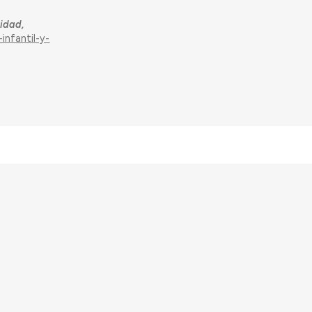
nidad,
infantil-y-
arch and Innovation Programme
Ciência e a Tecnologia, I.P.,
TDC/ART-DAQ/6510/2020).