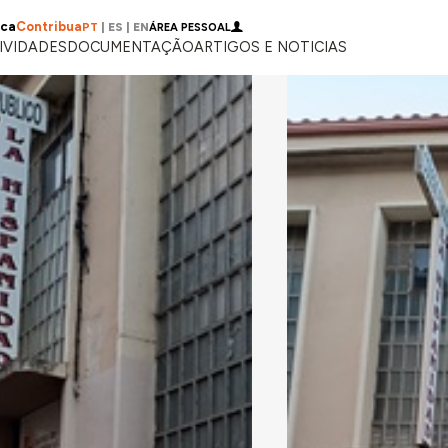
ica
Contribua
PT
|
ES
|
EN
ÁREA PESSOAL
IVIDADES
DOCUMENTAÇÃO
ARTIGOS E NOTICIAS