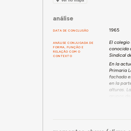
ver no mapa
análise
1965
DATA DE CONCLUSÃO
El colegio
ANÁLISE CONJUGADA DE
FORMA, FUNÇÃO E
conocida c
RELAÇÃO COM O
Sindical d
CONTEXTO
En la actu
Primaria L
fachada es
en la part
alturas. L
grupos de