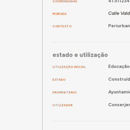
41.51123
COORDENADAS
Calle Vald
MORADA
Periurba
CONTEXTO
estado e utilização
Educação
UTILIZAÇÃO INICIAL
Construí
ESTADO
Ayuntami
PROPRIETÁRIO
Conserjer
UTILIZADOR