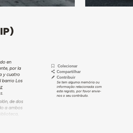
IP)
ado en
Colecionar
nte, por la
Compartilhar
a y cuatro
Contribuir
l barrio Los
Se tem alguma memória ou
ez
informação relacionada com
este registo, por favor envie-
s.
nos o seu contributo.
olón, de dos
ando a ambos
iblioteca,
e en el
rta.