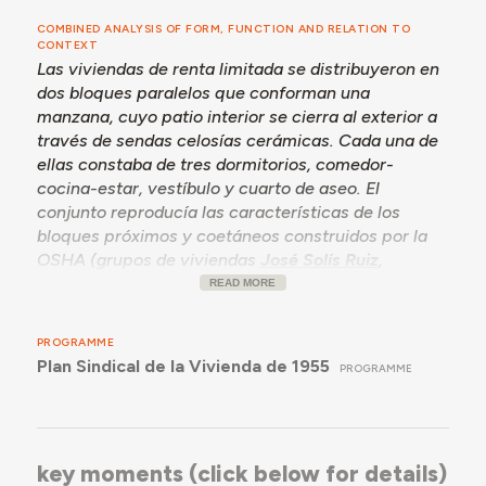
COMBINED ANALYSIS OF FORM, FUNCTION AND RELATION TO
CONTEXT
Las viviendas de renta limitada se distribuyeron en
dos bloques paralelos que conforman una
manzana, cuyo patio interior se cierra al exterior a
través de sendas celosías cerámicas. Cada una de
ellas constaba de tres dormitorios, comedor-
cocina-estar, vestíbulo y cuarto de aseo. El
conjunto reproducía las características de los
bloques próximos y coetáneos construidos por la
OSHA (grupos de viviendas
José Solís Ruiz
,
Raimundo Fernández Cuesta
,
Viriato
y
Carlos
READ MORE
Pinilla
, entre otros), conformando un conjunto
urbano de grandes dimensiones, actualmente
PROGRAMME
conocido como Los Bloques.
Plan Sindical de la Vivienda de 1955
PROGRAMME
key moments (click below for details)