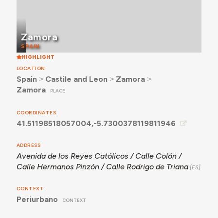
Zamora
SPAIN
HIGHLIGHT
LOCATION
Spain
˃
Castile and Leon
˃
Zamora
˃
Zamora
PLACE
COORDINATES
41.51198518057004,-5.7300378119811946
ADDRESS
Avenida de los Reyes Católicos / Calle Colón /
Calle Hermanos Pinzón / Calle Rodrigo de Triana
CONTEXT
Periurbano
CONTEXT