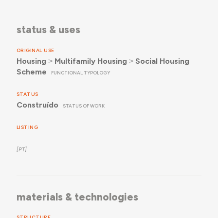
status & uses
ORIGINAL USE
Housing
˃
Multifamily Housing
˃
Social Housing
Scheme
FUNCTIONAL TYPOLOGY
STATUS
Construído
STATUS OF WORK
LISTING
materials & technologies
STRUCTURE