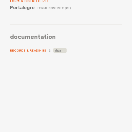
FORMER DISTRITO (PT)
Portalegre
FORMER DISTRITO (PT)
documentation
RECORDS & READINGS
2
ICONOGRAPHY
Levantamento Fotográfico em Marvão e
Castelo de Vide (2 nov. 2024, AR)
2024.11.02
ICONOGRAPHY
Levantamento Fotográfico no Concelho de
Marvão (1-3 mar. 2025, RCA)
2025.03.01
SUGGESTIONS AND LINKS
Aceda aqui à
página da Câmara Municipal de
Marvão
.