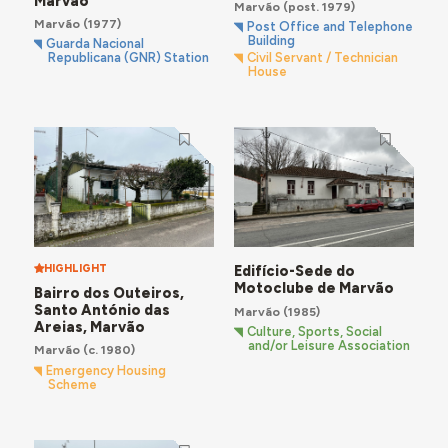
Marvão
Marvão
(post. 1979)
Marvão
(1977)
Post Office and Telephone
Building
Guarda Nacional
Republicana (GNR) Station
Civil Servant / Technician
House
HIGHLIGHT
Edifício-Sede do
Motoclube de Marvão
Bairro dos Outeiros,
Santo António das
Marvão
(1985)
Areias, Marvão
Culture, Sports, Social
and/or Leisure Association
Marvão
(c. 1980)
Emergency Housing
Scheme