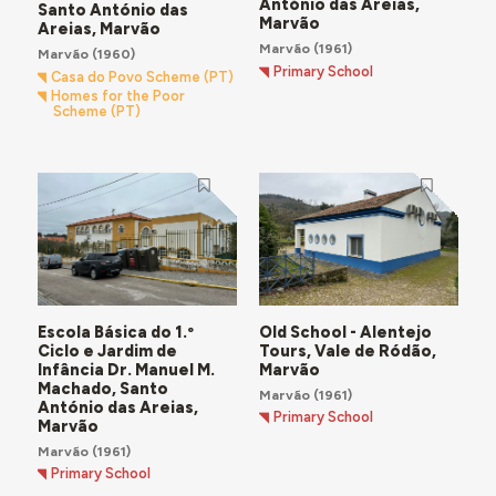
António das Areias,
Santo António das
Marvão
Areias, Marvão
Marvão
(1961)
Marvão
(1960)
Primary School
Casa do Povo Scheme (PT)
Homes for the Poor
Scheme (PT)
Escola Básica do 1.º
Old School - Alentejo
Ciclo e Jardim de
Tours, Vale de Ródão,
Infância Dr. Manuel M.
Marvão
Machado, Santo
Marvão
(1961)
António das Areias,
Primary School
Marvão
Marvão
(1961)
Primary School