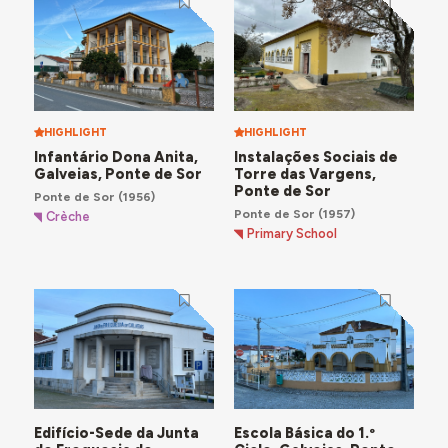
destaque incide sobre a
Capela e Centro Paroquial da
Tramaga
, o
Posto Hospitalar da Santa Casa da
Misericórdia de Montargil
e o
Infantário Dona Anita
em
Galveias
.
HIGHLIGHT
HIGHLIGHT
Infantário Dona Anita,
Instalações Sociais de
Galveias, Ponte de Sor
Torre das Vargens,
Ponte de Sor
Ponte de Sor
(1956)
Ponte de Sor
(1957)
Crèche
Primary School
Edifício-Sede da Junta
Escola Básica do 1.º