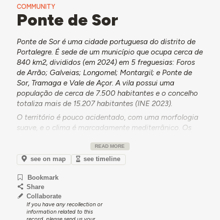
COMMUNITY
Ponte de Sor
Ponte de Sor é uma cidade portuguesa do distrito de
Portalegre. É sede de um município que ocupa cerca de
840 km2, divididos (em 2024) em 5 freguesias: Foros
de Arrão; Galveias; Longomel; Montargil; e Ponte de
Sor, Tramaga e Vale de Açor. A vila possui uma
população de cerca de 7.500 habitantes e o concelho
totaliza mais de 15.207 habitantes (INE 2023).
O território é pouco acidentado, com uma morfologia
suave, e o clima é marcadamente mediterrânico. Os
seus recursos hídricos incluem a Ribeira de Sor, que
READ MORE
atravessa grande parte do concelho e marca a
paisagem da própria cidade, e a albufeira de
see on map
see timeline
Montargil.
Bookmark
A ocupação do território remonta ao período romano,
Share
quando aquele era atravessado pela via militar entre
Collaborate
Lisboa e Mérida. Do seu património histórico
If you have any recollection or
information related to this
destacam-se a ponte romana, a Igreja Matriz e a Igreja
record, please send us your