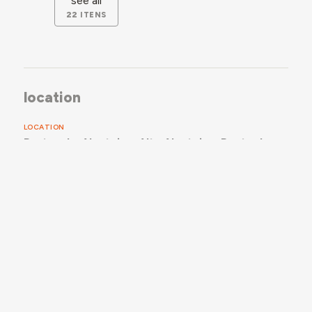
see all
22 ITENS
location
LOCATION
Portugal
˃
Alentejo
˃
Alto Alentejo
˃
Ponte de
Sor
PLACE
FORMER DISTRITO (PT)
Portalegre
FORMER DISTRITO (PT)
documentation
RECORDS & READINGS