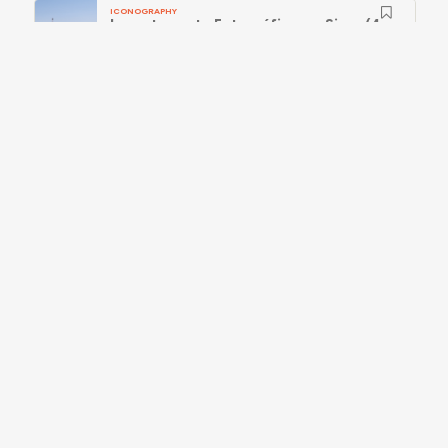
ICONOGRAPHY
Levantamento Fotográfico em Sines (4
fev. 2025, LA)
2025.02.04
ICONOGRAPHY
Levantamento Fotográfico em Sines (4
fev. 2025, RCA)
2025.02.04
SUGGESTIONS AND LINKS
Aceda aqui à página do
Arquivo Municipal de
Sines
.
resources
IMAGE