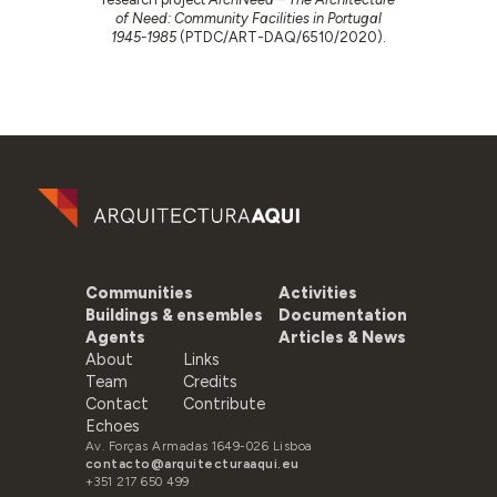
of Need: Community Facilities in Portugal
1945-1985
(PTDC/ART-DAQ/6510/2020).
Communities
Activities
Buildings & ensembles
Documentation
Agents
Articles & News
About
Links
Team
Credits
Contact
Contribute
Echoes
Av. Forças Armadas 1649-026 Lisboa
contacto@arquitecturaaqui.eu
+351 217 650 499