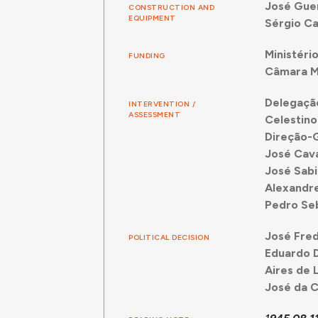
José Gue
CONSTRUCTION AND
EQUIPMENT
Sérgio C
Ministéri
FUNDING
Câmara Mu
Delegação
INTERVENTION /
ASSESSMENT
Celestino
Direção-G
José Cav
José Sabi
Alexandr
Pedro Se
José Fred
POLITICAL DECISION
Eduardo 
Aires de
José da C