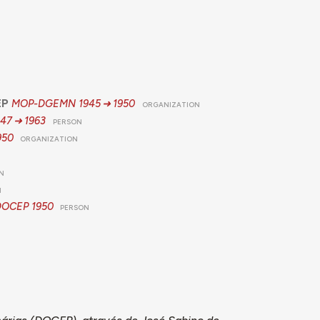
EP
MOP-DGEMN
1945
1950
ORGANIZATION
947
1963
PERSON
950
ORGANIZATION
N
N
 DOCEP
1950
PERSON