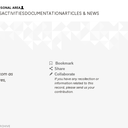
RSONAL AREA
S
ACTIVITIES
DOCUMENTATION
ARTICLES & NEWS
Bookmark
Share
 com as
Collaborate
If you have any recollection or
es,
information related to this
record, please send us your
contribution.
RCHIVE