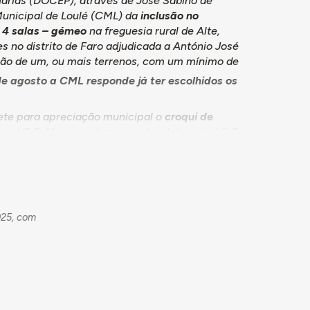
árias (DOCEP), através de José Sabino de
unicipal de Loulé (CML) da
inclusão no
 4 salas – gémeo
na freguesia rural de Alte,
s no distrito de Faro adjudicada a António José
ção de um, ou mais terrenos, com um mínimo de
de agosto a CML responde já ter escolhidos os
te para apreciação municipal o
croqui de
s a J.G.F. Mascarenhas e aos herdeiros de J.C.P.
 informa, a 26 de fevereiro seguinte: “esta
ento completo foi enviado à Repartição de
acho do subsecretário de Estado, de 11 de
 necessários à construção da escola.
025, com
da escola,
elaborados pelo engenheiro civil
00. Para a execução desta segunda fase de
 José Honrado e José Guerreiro Neto
 de licitação, e o segundo no valor de
ão de ser autorizada a substituição das