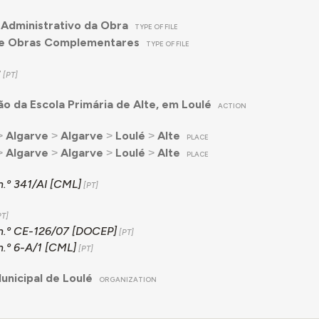
Administrativo da Obra
TYPE OF FILE
de Obras Complementares
TYPE OF FILE
3
o da Escola Primária de Alte, em Loulé
ACTION
˃
Algarve
˃
Algarve
˃
Loulé
˃
Alte
PLACE
˃
Algarve
˃
Algarve
˃
Loulé
˃
Alte
PLACE
n.º 341/AI [CML]
n.º CE-126/07 [DOCEP]
n.º 6-A/1 [CML]
nicipal de Loulé
ORGANIZATION