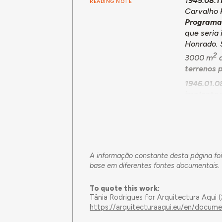
1
945.08.1
READING NOTE
Carvalho 
Programa 
que seria 
Honrado. 
2
3000 m
d
terrenos p
1946.01.
implantaç
da Silva. 
Câmara co
Estudos de
fevereiro.
1947.09.
A informação constante desta página fo
base em diferentes fontes documentais.
1949.06.
Filipe Ma
To quote this work:
obras for
Tânia Rodrigues for Arquitectura Aqui 
apresentar
https://arquitecturaaqui.eu/en/docume
35.400$00