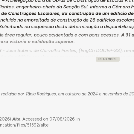
1
– A Delegação para as Obras de Construção de Escolas Prim
Pontes, engenheiro-chefe da Secção Sul, informa a Câmara M
de Construções Escolares, da construção de um edifício de
incluído na empreitada de construção de 28 edifícios escolare
Solicitando na sequência desta determinação a disponibiliza
e área regular, pouco acidentada e com bons acessos.
A 31 
ara vistoria e validação superior.
08
- José Sabino de Carvalho Pontes, (EngCh DOCEP-SS), reme
ão do edifício escolar
, nos terrenos escolhidos, pertencente
READ MORE
Alexandre João do Nascimento Santos, vice-presidente da CML
ncorda plenamente com a mesma.” Simultaneamente o docum
 Edifícios (REE) para aprovação superior.
Aprovado por desp
06
– A CML ainda tratava da devida expropriação dos terrenos
i redigida por Tânia Rodrigues, em outubro de 2024 e novembro de 2
24
–
Memória Descritiva e Orçamento de obras completares 
rtinho da Silva Pêra (EngCiv DOCEP-SS), no valor de 34.045$
am convidados vários empreiteiros dos quais apenas António
(2026)
Alte
. Accessed on 07/08/2026, in
am propostas. O primeiro no valor de 34.045$00, igual à base
ntation/files/51392/alte
. Contudo, a proposta de António Honrado tinha como “condiç