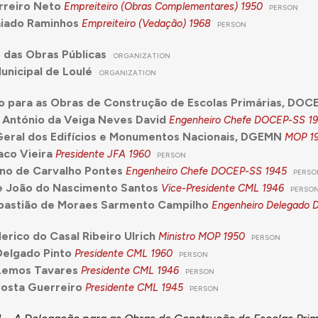
rreiro Neto
Empreiteiro (Obras Complementares)
1950
PERSON
aiado Raminhos
Empreiteiro (Vedação)
1968
PERSON
o das Obras Públicas
ORGANIZATION
nicipal de Loulé
ORGANIZATION
 para as Obras de Construção de Escolas Primárias, DOC
 António da Veiga Neves David
Engenheiro Chefe DOCEP-SS
1
eral dos Edifícios e Monumentos Nacionais, DGEMN
MOP
1
aco Vieira
Presidente JFA
1960
PERSON
no de Carvalho Pontes
Engenheiro Chefe DOCEP-SS
1945
PERSO
e João do Nascimento Santos
Vice-Presidente CML
1946
PERSO
bastião de Moraes Sarmento Campilho
Engenheiro Delegado
erico do Casal Ribeiro Ulrich
Ministro MOP
1950
PERSON
Delgado Pinto
Presidente CML
1960
PERSON
 Lemos Tavares
Presidente CML
1946
PERSON
osta Guerreiro
Presidente CML
1945
PERSON