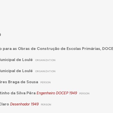
0
 para as Obras de Construção de Escolas Primárias, DOC
nicipal de Loulé
ORGANIZATION
nicipal de Loulé
ORGANIZATION
ires Braga de Sousa
PERSON
tinho da Silva Pêra
Engenheiro DOCEP
1949
PERSON
Claro
Desenhador
1949
PERSON