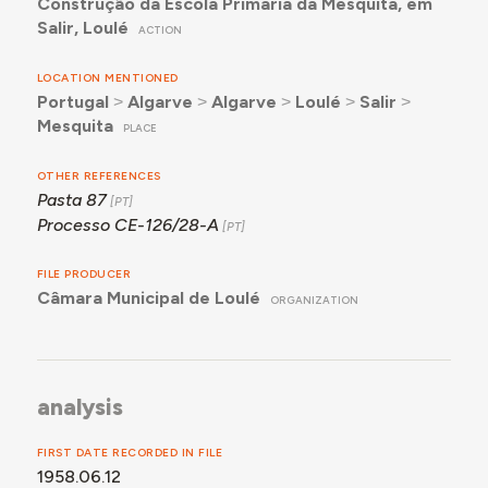
Construção da Escola Primária da Mesquita, em
Salir, Loulé
ACTION
LOCATION MENTIONED
Portugal
˃
Algarve
˃
Algarve
˃
Loulé
˃
Salir
˃
Mesquita
PLACE
OTHER REFERENCES
Pasta 87
Processo CE-126/28-A
FILE PRODUCER
Câmara Municipal de Loulé
ORGANIZATION
analysis
FIRST DATE RECORDED IN FILE
1958.06.12