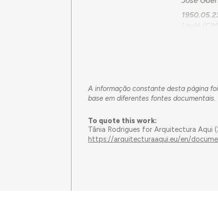
José Guer
1950.05.
Loulé (CM
volta a in
com o loca
quanto ao
implantaç
Lisboa pa
A informação constante desta página fo
que serve
base em diferentes fontes documentais.
proposta 
por despa
To quote this work:
1951.10.1
Tânia Rodrigues for Arquitectura Aqui
disponibil
https://arquitecturaaqui.eu/en/docum
(EngCf DO
situação.
não ter ai
o empreite
1952.02.1
escola, a