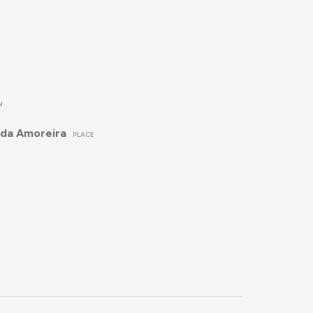
N
da Amoreira
PLACE