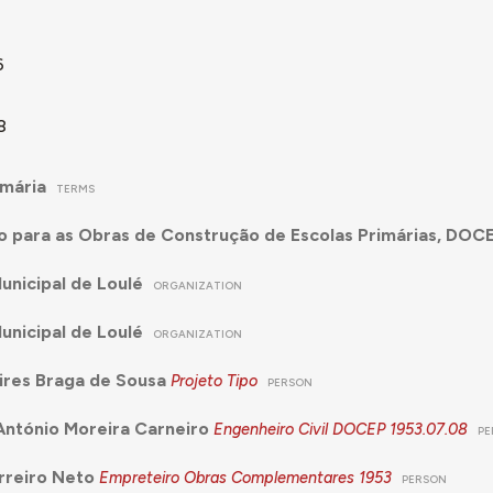
6
8
imária
TERMS
 para as Obras de Construção de Escolas Primárias, DOC
nicipal de Loulé
ORGANIZATION
nicipal de Loulé
ORGANIZATION
ires Braga de Sousa
Projeto Tipo
PERSON
ntónio Moreira Carneiro
Engenheiro Civil DOCEP
1953.07.08
PE
rreiro Neto
Empreteiro Obras Complementares
1953
PERSON