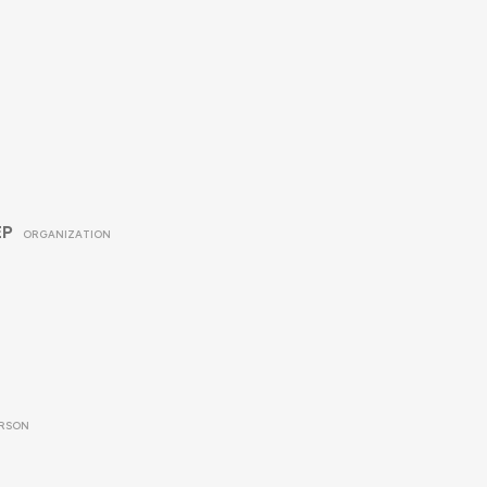
EP
ORGANIZATION
RSON