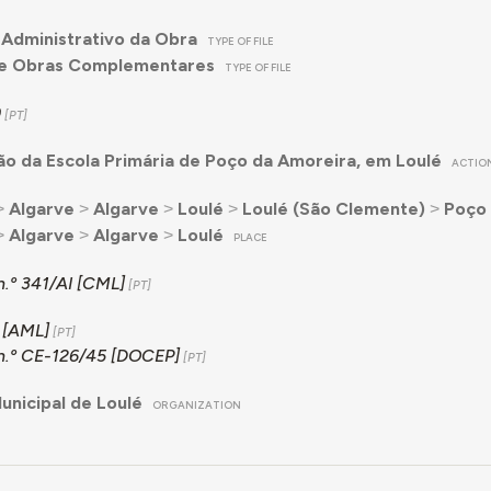
Administrativo da Obra
TYPE OF FILE
de Obras Complementares
TYPE OF FILE
9
o da Escola Primária de Poço da Amoreira, em Loulé
ACTIO
˃
Algarve
˃
Algarve
˃
Loulé
˃
Loulé (São Clemente)
˃
Poço 
˃
Algarve
˃
Algarve
˃
Loulé
PLACE
n.º 341/AI [CML]
 [AML]
n.º CE-126/45 [DOCEP]
nicipal de Loulé
ORGANIZATION