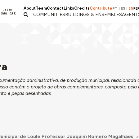
About
Team
Contact
Links
Credits
Contribute
PT
|
ES
|
EN
PE
lities in
 1939-1985
COMMUNITIES
BUILDINGS & ENSEMBLES
AGENT
ra
ocumentação administrativa, de produção municipal, relacionada
cesso contém o projeto de obras complementares, composto pela 
ento e peças desenhadas.
unicipal de Loulé Professor Joaquim Romero Magalhães
A