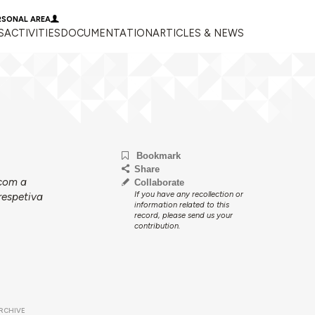
RSONAL AREA
S
ACTIVITIES
DOCUMENTATION
ARTICLES & NEWS
Bookmark
Share
 com a
Collaborate
If you have any recollection or
respetiva
information related to this
record, please send us your
contribution.
RCHIVE