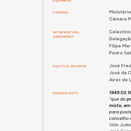
EQUIPMENT
Ministéri
FUNDING
Câmara Mu
Celestino
INTERVENTION /
ASSESSMENT
Delegação
Filipe Mar
Pedro Se
José Fred
POLITICAL DECISION
José da C
Aires de
1949.03.1
READING NOTE
“que do
pr
misto, em
para poste
concelho d
Vale Judeu