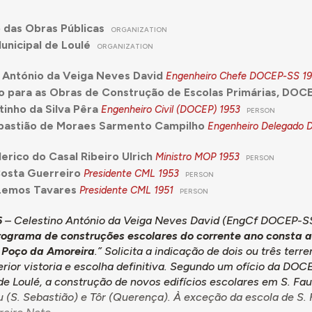
o das Obras Públicas
ORGANIZATION
nicipal de Loulé
ORGANIZATION
 António da Veiga Neves David
Engenheiro Chefe DOCEP-SS
1
 para as Obras de Construção de Escolas Primárias, DOC
tinho da Silva Pêra
Engenheiro Civil (DOCEP)
1953
PERSON
bastião de Moraes Sarmento Campilho
Engenheiro Delegado
erico do Casal Ribeiro Ulrich
Ministro MOP
1953
PERSON
osta Guerreiro
Presidente CML
1953
PERSON
 Lemos Tavares
Presidente CML
1951
PERSON
6
– Celestino António da Veiga Neves David (EngCf DOCEP-SS
ograma de construções escolares do corrente ano consta a c
 Poço da Amoreira
.” Solicita a indicação de dois ou três ter
rior vistoria e escolha definitiva. Segundo um ofício da DOCEP
e Loulé, a construção de novos edifícios escolares em S. Faus
 (S. Sebastião) e Tôr (Querença). À exceção da escola de S. 