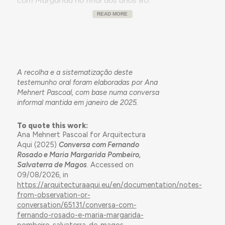
com Margarida no final dos anos 80.
Conversámos sobre algumas questões ligadas à
READ MORE
economia da região, como a produção de arroz e a
ligação à fábrica de tomate de Benavente. A
população do concelho é bastante envelhecida,
mas nunca houve perda de população expressiva.
Nota-se também fixação de população estrangeira
A recolha e a sistematização deste
nos últimos anos (a comunidade brasileira será a de
testemunho oral foram elaboradas por Ana
maior dimensão).
Mehnert Pascoal, com base numa conversa
informal mantida em janeiro de 2025.
Antigamente usavam mais o mercado, que
To quote this work:
funcionava num edifício que já foi destruído (agora
Ana Mehnert Pascoal for Arquitectura
Aqui (2025)
Conversa com Fernando
é um estacionamento), próximo da sua casa. O
Rosado e Maria Margarida Pombeiro,
edifício do atual
mercado
era um celeiro,
Salvaterra de Magos
. Accessed on
possivelmente para cereais; foi reconvertido já no
09/08/2026, in
século XXI. Como tinha muito espaço, antes de
https://arquitecturaaqui.eu/en/documentation/notes-
passar a mercado, tem ideia de ter sido usado para
from-observation-or-
alguns eventos. Hoje vai mais ao sábado, embora o
conversation/65131/conversa-com-
mercado esteja aberto todos os dias. Também
fernando-rosado-e-maria-margarida-
fazem eventos gastronómicos no edifício.
pombeiro-salvaterra-de-magos