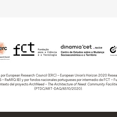
donativos do Fundo do Desemprego e do F.C.C.P., a ação des
a e assistência tem sido fecunda e eficaz na contribuição da
ctivos e respetivas famílias.”
do por European Research Council (ERC) – European Union’s Horizon 2020 Res
 ReARQ.IB) y por fondos nacionales portugueses por intermedio de FCT – Fund
contexto del proyecto
ArchNeed – The Architecture of Need: Community Facilitie
(PTDC/ART-DAQ/6510/2020).