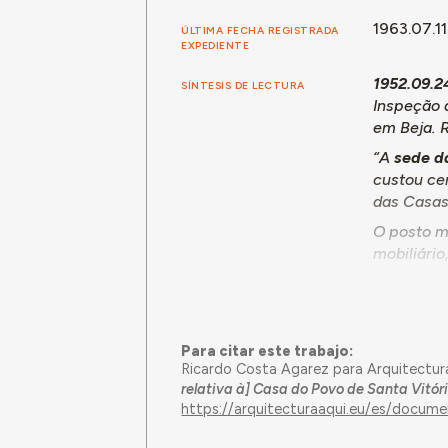
1963.07.11
ÚLTIMA FECHA REGISTRADA
EXPEDIENTE
1952.09.2
SÍNTESIS DE LECTURA
Inspeção 
em Beja. 
“A
sede da
custou ce
das Casas
O posto m
mobiliário
E entre as
I - A Casa
população 
Para citar este trabajo:
II - A sit
Ricardo Costa Agarez para Arquitectur
meados do
relativa à] Casa do Povo de Santa Vitór
https://arquitecturaaqui.eu/es/docum
elevados,
III - A de