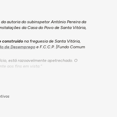
, da autoria do subinspetor António Pereira da
nstalações da Casa do Povo de Santa Vitória,
e construído
na freguesia de Santa Vitória,
do de Desemprego
e F.C.C.P. [Fundo Comum
ício, está razoavelmente apetrechado. O
te aos fins em vista.”
 beneficiários, abrangendo considerável
partir de 1947, principalmente desde os
tivos
 contribuintes de quantitativos maia
o edifício da sede, aliás comparticipada com