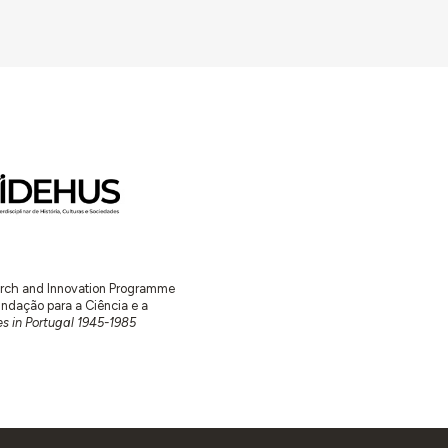
envolvida pela Casa do Povo no campo da
da para o bem estar sanitário e material dos
earch and Innovation Programme
ação para a Ciência e a
s in Portugal 1945-1985