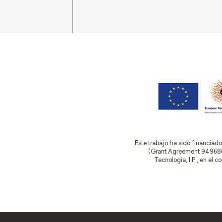
valiosos 
previdênci
sócios efe
Este trabajo ha sido financia
(Grant Agreement 949686 –
Tecnologia, I.P., en el 