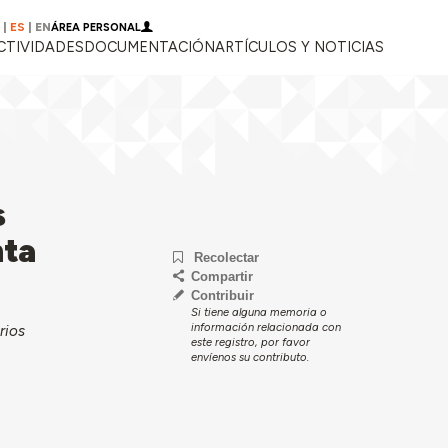
|
ES
|
EN
ÁREA PERSONAL
CTIVIDADES
DOCUMENTACIÓN
ARTÍCULOS Y NOTICIAS
s
nta
Recolectar
Compartir
Contribuir
Si tiene alguna memoria o
información relacionada con
rios
este registro, por favor
envíenos su contributo.