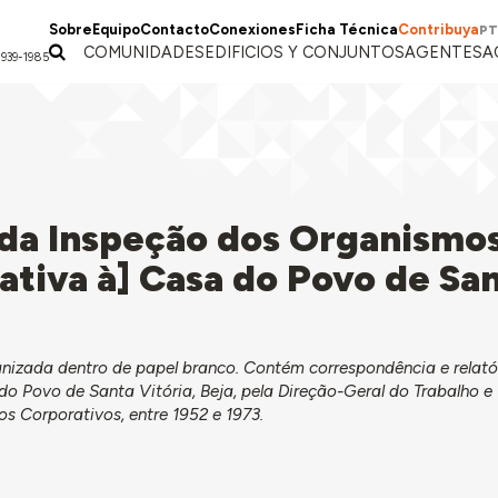
Sobre
Equipo
Contacto
Conexiones
Ficha Técnica
Contribuya
PT
COMUNIDADES
EDIFICIOS Y CONJUNTOS
AGENTES
A
1939-1985
da Inspeção dos Organismo
ativa à] Casa do Povo de Sa
nizada dentro de papel branco. Contém correspondência e relató
 do Povo de Santa Vitória, Beja, pela Direção-Geral do Trabalho e
 Corporativos, entre 1952 e 1973.