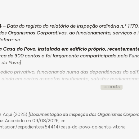
4
– Data do registo do relatório de inspeção ordinária n.º 1170
dos Organismos Corporativos, ao funcionamento, serviços e i
Refere-se:
 Casa do Povo, instalada em edifício próprio, recentement
rca de 300 contos·e foi largamente comparticipado pelo
Fun
 do Povo]
edico privativo, funcionando numa das dependências do edif
, ainda em certos aspectos insuficiente, satisfaz mediocremen
 conclusões:
LEER MÁS
 do Povo de Santa Vitoria goza de razoável ambiente entre os
rural na freguesia.
uação financeira do organismo tem evoluído favoravelmente a 
a Aqui (2025)
[Documentação da Inspeção dos Organismos Corpora
 ano de 1949, altura em que se começaram a cobrar cotas dos
ia
. Accedido en 09/08/2026, en
entacion/expedientes/54414/casa-do-povo-de-santa-vitoria
 segundo o novo acordo com o Grémio da Lavoura local.
speito das elevadas quantias despendidas com a construção d