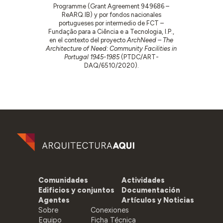
Programme (Grant Agreement 949686 –
ReARQ.IB) y por fondos nacionales
portugueses por intermedio de FCT –
Fundação para a Ciência e a Tecnologia, I.P.,
en el contexto del proyecto
ArchNeed – The
Architecture of Need: Community Facilities in
Portugal 1945-1985
(PTDC/ART-
DAQ/6510/2020).
Comunidades
Actividades
Edificios y conjuntos
Documentación
Agentes
Artículos y Noticias
Sobre
Conexiones
Equipo
Ficha Técnica