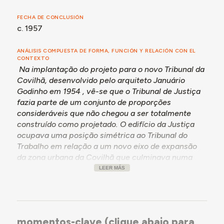
FECHA DE CONCLUSIÓN
c. 1957
ANÁLISIS COMPUESTA DE FORMA, FUNCIÓN Y RELACIÓN CON EL
CONTEXTO
Na implantação do projeto para o novo Tribunal da
Covilhã, desenvolvido pelo arquiteto Januário
Godinho em 1954 , vê-se que o Tribunal de Justiça
fazia parte de um conjunto de proporções
consideráveis que não chegou a ser totalmente
construído como projetado. O edifício da Justiça
ocupava uma posição simétrica ao Tribunal do
Trabalho em relação a um novo eixo de expansão
da zona urbana da Covilhã que culminava numa
praça ladeada por edifícios de "arquitetura
LEER MÁS
condicionada".
O Tribunal de Justiça proposto organiza-se em
torno de dois corpos longitudinais que convergem
para o gaveto das ruas que vão dar à praça
momentos-clave (clique abajo para