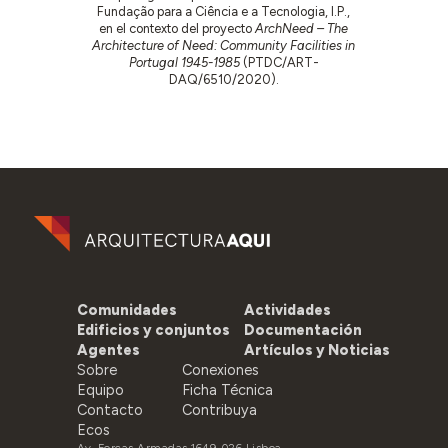
Fundação para a Ciência e a Tecnologia, I.P.,
en el contexto del proyecto
ArchNeed – The
Architecture of Need: Community Facilities in
Portugal 1945-1985
(PTDC/ART-
DAQ/6510/2020).
Comunidades
Actividades
Edificios y conjuntos
Documentación
Agentes
Artículos y Noticias
Sobre
Conexiones
Equipo
Ficha Técnica
Contacto
Contribuya
Ecos