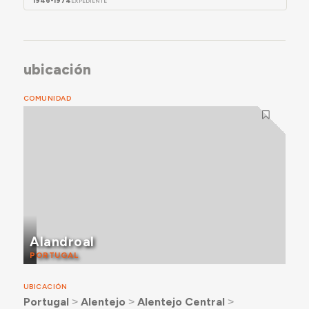
1946-1974
EXPEDIENTE
ubicación
COMUNIDAD
Alandroal
PORTUGAL
UBICACIÓN
Portugal
˃
Alentejo
˃
Alentejo Central
˃