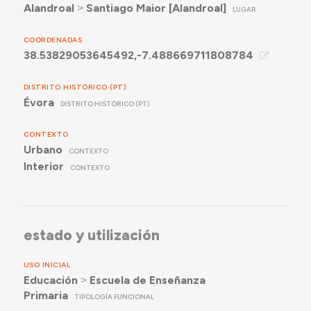
Alandroal
˃
Santiago Maior [Alandroal]
LUGAR
COORDENADAS
38.53829053645492,-7.488669711808784
DISTRITO HISTÓRICO (PT)
Évora
DISTRITO HISTÓRICO (PT)
CONTEXTO
Urbano
CONTEXTO
Interior
CONTEXTO
estado y utilización
USO INICIAL
Educación
˃
Escuela de Enseñanza
Primaria
TIPOLOGÍA FUNCIONAL