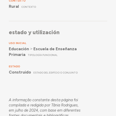
CONTEXTO
Rural
CONTEXTO
estado y utilización
USO INICIAL
Educación
˃
Escuela de Enseñanza
Primaria
TIPOLOGÍA FUNCIONAL
ESTADO
Construido
ESTADO DEL EDIFÍCIO O CONJUNTO
A informação constante desta página foi
compilada e redigida por Tânia Rodrigues,
em julho de 2024, com base em diferentes
fontes documentais e bibliográficas.