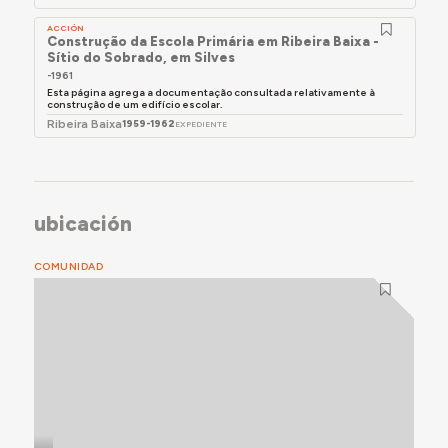
ACCIÓN
Construção da Escola Primária em Ribeira Baixa -
Sítio do Sobrado, em Silves
-1961
Esta página agrega a documentação consultada relativamente à
construção de um edifício escolar.
Ribeira Baixa
1959-1962
EXPEDIENTE
ubicación
COMUNIDAD