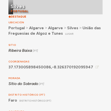
Silves
PORTUGAL
DESTAQUE
UBICACIÓN
Portugal
˃
Algarve
˃
Algarve
˃
Silves
˃
União das
Freguesias de Algoz e Tunes
LUGAR
SITIO
Ribeira Baixa
COORDENADAS
37.173005898450086,-8.326370192095947
MORADA
Sítio do Sobrado
DISTRITO HISTÓRICO (PT)
Faro
DISTRITO HISTÓRICO (PT)