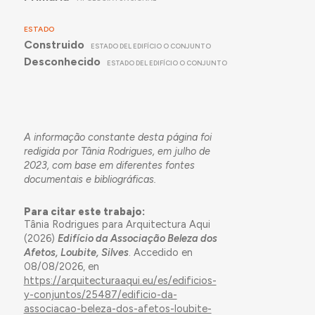
ESTADO
Construido
ESTADO DEL EDIFÍCIO O CONJUNTO
Desconhecido
ESTADO DEL EDIFÍCIO O CONJUNTO
A informação constante desta página foi
redigida por Tânia Rodrigues, em julho de
2023, com base em diferentes fontes
documentais e bibliográficas.
Para citar este trabajo:
Tânia Rodrigues para Arquitectura Aqui
(2026)
Edifício da Associação Beleza dos
Afetos, Loubite, Silves
. Accedido en
08/08/2026, en
https://arquitecturaaqui.eu/es/edificios-
y-conjuntos/25487/edificio-da-
associacao-beleza-dos-afetos-loubite-