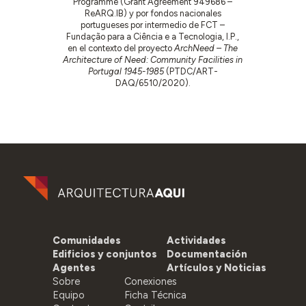
Programme (Grant Agreement 949686 –
ReARQ.IB) y por fondos nacionales
portugueses por intermedio de FCT –
Fundação para a Ciência e a Tecnologia, I.P.,
en el contexto del proyecto
ArchNeed – The
Architecture of Need: Community Facilities in
Portugal 1945-1985
(PTDC/ART-
DAQ/6510/2020).
Comunidades
Actividades
Edificios y conjuntos
Documentación
Agentes
Artículos y Noticias
Sobre
Conexiones
Equipo
Ficha Técnica