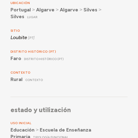
UBICACIÓN
Portugal
˃
Algarve
˃
Algarve
˃
Silves
˃
Silves
LUGAR
SITIO
Loubite
DISTRITO HISTÓRICO (PT)
Faro
DISTRITO HISTÓRICO (PT)
CONTEXTO
Rural
CONTEXTO
estado y utilización
USO INICIAL
Educación
˃
Escuela de Enseñanza
Primaria
TIPOLOGÍA FUNCIONAL