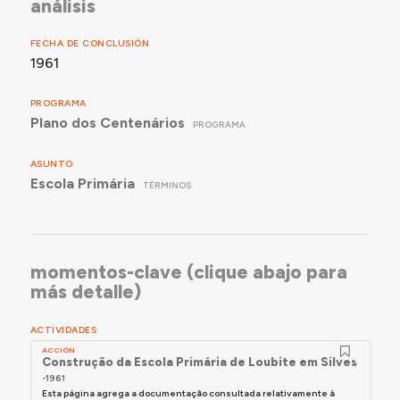
análisis
FECHA DE CONCLUSIÓN
1961
PROGRAMA
Plano dos Centenários
PROGRAMA
ASUNTO
Escola Primária
TÉRMINOS
momentos-clave (clique abajo para
más detalle)
ACTIVIDADES
ACCIÓN
Construção da Escola Primária de Loubite em Silves
-1961
Esta página agrega a documentação consultada relativamente à