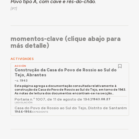
Povo tipo A, com cave e rés-do-chão.
encontrados seria a extinção do organismo,
aproveitando a vontade dos doadores do terreno de
comprar o edifício.
A atividade da Casa do Povo foi suspensa em julho de
1946. No início de 1952, o edifício encontrava-se
momentos-clave (clique abajo para
abandonado. Em setembro de 1959, um relatório de
más detalle)
inspeção explicava que todos os bens móveis e
imóveis haviam sido entregues à guarda da Câmara
ACTIVIDADES
Municipal de Abrantes e os valores em dinheiro à
Delegação de Santarém.
ACCIÓN
Construção da Casa do Povo de Rossio ao Sul do
Não foi possível, no decorrer do trabalho, perceber se o
Tejo, Abrantes
edifício da Casa do Povo de Rossio ao Sul do Tejo
- c. 1943
Esta página agrega a documentação consultada relativamente à
ainda existe ou onde foi originalmente construído.
construção da Casa do Povo de Rossio ao Sul do Tejo, em torno de 1943.
As notas de leitura dos documentos encontram-se na secção...
Portaria n.º 1007, de 11 de agosto de 1943
1943.08.27
LEGISLACIÓN
Para mais detalhes, consultar a secção Momentos-
Casa do Povo de Rossio ao Sul do Tejo, Distrito de Santarém
chave, abaixo.
1944-1954
EXPEDIENTE