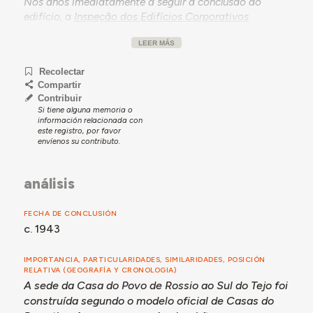
Nos anos imediatamente a seguir à conclusão do
edifício, a
Inspeção dos Edifícios Corporativos
começou a considerar a dissolução do organismo, por
LEER MÁS
falta de cumprimento de obrigações contratuais entre
a Casa do Povo e os doadores do terreno onde foi
Recolectar
construída a sede e pela ocupação do novo edifício
Compartir
contra indicações superiores. Um relatório de inspeção
Contribuir
de fevereiro de 1945 manifestava ceticismo
Si tiene alguna memoria o
relativamente à afirmação pela direção da Casa do
información relacionada con
este registro, por favor
Povo de que foi “o estado de excitação da população
envíenos su contributo.
que levou à desobediência ao determinado sobre a
inauguração da Sede”, embora não se considerasse
possível. “definir até que ponto os dirigentes da Casa
análisis
do Povo influíram na população por forma prejudicial
aos interesses da ordem pública”. Mais, o mesmo
FECHA DE CONCLUSIÓN
relatório refletia que teria sido um erro a criação de
c. 1943
uma Casa do Povo na freguesia de Rossio ao Sul do
Tejo, onde a população rural era reduzida. Assim,
IMPORTANCIA, PARTICULARIDADES, SIMILARIDADES, POSICIÓN
embora a Casa do Povo tivesse já organizado uma
RELATIVA (GEOGRAFÍA Y CRONOLOGIA)
banda, um grupo cénico e uma equipa de futebol, e
A sede da Casa do Povo de Rossio ao Sul do Tejo foi
usufruísse ainda do apoio da população, o relatório
construída segundo o modelo oficial de Casas do
indicava que a melhor solução para os problemas