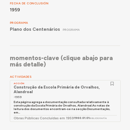
FECHA DE CONCLUSIÓN
1959
PROGRAMA
Plano dos Centenários
PROGRAMA
momentos-clave (clique abajo para
más detalle)
ACTIVIDADES
ACCIÓN
Construção da Escola Primária de Orvalhos,
Alandroal
-1959
Esta página agrega a documentação consultada relativamente à
construção da Escola Primária de Orvalhos, Alandroal.As notas de
leitura dos documentos encontram-se na secção Documentação,
em...
Obras Públicas Concluídas em 1959
1960.01.01
BIBLIOGRAFÍA