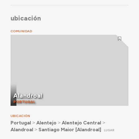
ubicación
COMUNIDAD
Alandroal
PORTUGAL
UBICACIÓN
Portugal
˃
Alentejo
˃
Alentejo Central
˃
Alandroal
˃
Santiago Maior [Alandroal]
LUGAR