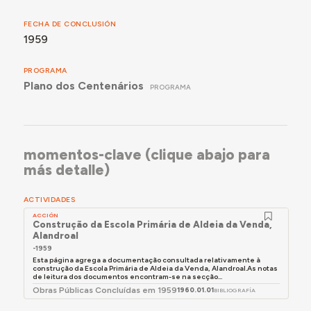
FECHA DE CONCLUSIÓN
1959
PROGRAMA
Plano dos Centenários
PROGRAMA
momentos-clave (clique abajo para
más detalle)
ACTIVIDADES
ACCIÓN
Construção da Escola Primária de Aldeia da Venda,
Alandroal
-1959
Esta página agrega a documentação consultada relativamente à
construção da Escola Primária de Aldeia da Venda, Alandroal.As notas
de leitura dos documentos encontram-se na secção...
Obras Públicas Concluídas em 1959
1960.01.01
BIBLIOGRAFÍA