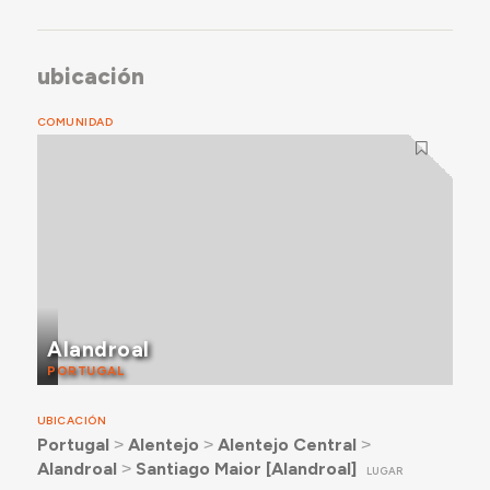
ubicación
COMUNIDAD
Alandroal
PORTUGAL
UBICACIÓN
Portugal
˃
Alentejo
˃
Alentejo Central
˃
Alandroal
˃
Santiago Maior [Alandroal]
LUGAR