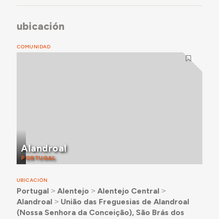
ubicación
COMUNIDAD
Alandroal
PORTUGAL
UBICACIÓN
Portugal
˃
Alentejo
˃
Alentejo Central
˃
Alandroal
˃
União das Freguesias de Alandroal
(Nossa Senhora da Conceição), São Brás dos