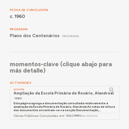
FECHA DE CONCLUSIÓN
c. 1960
PROGRAMA
Plano dos Centenários
PROGRAMA
momentos-clave (clique abajo para
más detalle)
ACTIVIDADES
ACCIÓN
Ampliação da Escola Primária de Rosário, Alandroal
-1960
Esta página agrega a documentação consultada relativamente à
ampliação da Escola Primária de Rosário, Alandroal.As notas de leitura
dos documentos encontram-se na secção Documentação,...
Obras Públicas Concluídas em 1960
1961
BIBLIOGRAFÍA