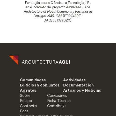
Fundação para a Ciência e a Tecnologia, I.P.,
en el contexto del proyecto
ArchNeed – The
Architecture of Need: Community Facilities in
Portugal 1945-1985
(PTDC/ART-
DAQ/6510/2020).
Comunidades
Actividades
Edificios y conjuntos
Documentación
Agentes
Artículos y Noticias
Sobre
Conexiones
Equipo
Ficha Técnica
Contacto
Contribuya
Ecos
Av. Forças Armadas 1649-026 Lisboa