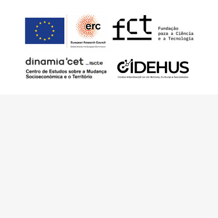
Este trabajo ha sido financiado por European
Research Council (ERC) – European Union’s
Horizon 2020 Research and Innovation
Programme (Grant Agreement 949686 –
ReARQ.IB) y por fondos nacionales
portugueses por intermedio de FCT –
Fundação para a Ciência e a Tecnologia, I.P.,
en el contexto del proyecto
ArchNeed – The
Architecture of Need: Community Facilities in
Portugal 1945-1985
(PTDC/ART-
DAQ/6510/2020).