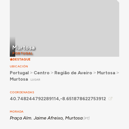
Setúbal, Ourique, Odemira, Silvares, Vila Real e
Aljustrel, assim como para a Caixa Geral de Depósitos
de Amarante, Lisboa (Rua do Ouro) e Tavira. A obra
terá sido concluída em finais de 1953.
Para mais detalhes, consultar a secção Momentos-
chave, abaixo.
Murtosa
PORTUGAL
DESTAQUE
UBICACIÓN
Portugal
˃
Centro
˃
Região de Aveiro
˃
Murtosa
˃
Murtosa
LUGAR
COORDENADAS
40.748244792289114,-8.651878622753912
MORADA
Praça Alm. Jaime Afreixo, Murtosa