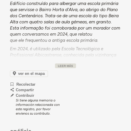
Edifício construído para albergar uma escola primária
que servisse o Bairro Horta d'Alva, ao abrigo do Plano
dos Centenários. Trata-se de uma escola do tipo Beira
Alta com quatro salas de aula gémeas, em granito.
Esta informação foi corroborada por um morador com
quem conversamos em 2024, que relatou
que ele frequentou a antiga escola primária.
Em 2024, é utilizado pela Escola Tecnológica e
Profissional Albicastrense, conhecida pela vizinhança
como a ETEPA.
LEER MÁS
ver en el mapa
Para mais detalhes, consultar a secção Momentos-
chave abaixo.
Recolectar
Compartir
Contribuir
Para o registo pormenorizado dos testemunhos
Si tiene alguna memoria o
información relacionada con
recolhidos sobre a experiência e memórias de uso
este registro, por favor
deste edifício, consultar a secção Documentação,
envíenos su contributo.
abaixo.