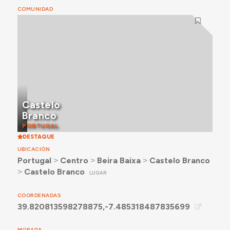
COMUNIDAD
Castelo
Branco
PORTUGAL
DESTAQUE
UBICACIÓN
Portugal
˃
Centro
˃
Beira Baixa
˃
Castelo Branco
˃
Castelo Branco
LUGAR
COORDENADAS
39.820813598278875,-7.485318487835699
MORADA