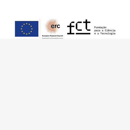
Este trabajo ha sido financiado por European
Research Council (ERC) – European Union’s
Horizon 2020 Research and Innovation
Programme (Grant Agreement 949686 –
ReARQ.IB) y por fondos nacionales
portugueses por intermedio de FCT –
Fundação para a Ciência e a Tecnologia, I.P.,
en el contexto del proyecto
ArchNeed – The
Architecture of Need: Community Facilities in
Portugal 1945-1985
(PTDC/ART-
DAQ/6510/2020).