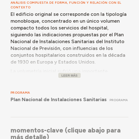
ANÁLISIS COMPUESTA DE FORMA, FUNCIÓN Y RELACIÓN CON EL
CONTEXTO
El edificio original se corresponde con la tipología
monobloque, concentrado en un único volumen
compacto todos los servicios del hospital,
siguiendo las indicaciones propuestas por el Plan
Nacional de Instalaciones Sanitarias del Instituto
Nacional de Previsión, con influencias de los
conjuntos hospitalarios construidos en la década
de 1930 en Europa y Estados Unidos.
La volumetría inicial sufrió una importante
LEER MÁS
transformación en la reforma de los años 80, al
adosarle un volumen de tres plantas en el que las
consultas se distribuían en torno a tres patios
PROGRAMA
interiores longitudinales y un gran bloque lineal de
Plan Nacional de Instalaciones Sanitarias
PROGRAMA
once plantas en el lado izquierdo albergaba las
habitaciones.
Sin embargo, el proyecto de rehabilitación y
renovación actualmente en ejecución (en 2024)
momentos-clave (clique abajo para
plantea una recuperación de la independencia de
más detalle)