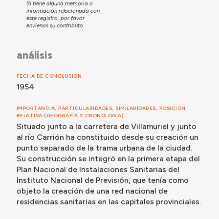
Con la creación del Instituto Nacional de la Salud
Si tiene alguna memoria o
información relacionada con
(Insalud) en 1975 en sustitución de INP, pasa a
este registro, por favor
denominarse Hospital Río Carrión y se integra en el
envíenos su contributo.
Complejo Asistencial de Palencia para albergar el área
de maternidad y puericultura. Junto con Reinaldo Ruiz,
análisis
Alfonso Carares, que más tarde sería jefe de la oficina
de proyectos del Insalud, diseñó esta intervención
arquitectónica, que amplió la capacidad del hospital
FECHA DE CONCLUSIÓN
hasta casi cuatrocientas camas y fue inaugurada en
1954
1985 por el ministro de Sanidad Ernest Lluch Martín.
En 2020 se amplió con la construcción de un nuevo
IMPORTANCIA, PARTICULARIDADES, SIMILARIDADES, POSICIÓN
RELATIVA (GEOGRAFÍA Y CRONOLOGIA)
bloque lineal para albergar las consultas externas. En
Situado junto a la carretera de Villamuriel y junto
los últimos años, la creciente demanda asistencial ha
al río Carrión ha constituido desde su creación un
justificado la propuesta de una reforma integral del
punto separado de la trama urbana de la ciudad.
edificio existente. En 2023 se firmó el inicio de estas
Su construcción se integró en la primera etapa del
obras por parte de los estudios Tello Cardenal
Plan Nacional de Instalaciones Sanitarias del
Arquitectos y Aidhos Arquitec, habiéndose iniciado
Instituto Nacional de Previsión, que tenía como
únicamente la construcción del bloque técnico.
objeto la creación de una red nacional de
residencias sanitarias en las capitales provinciales.