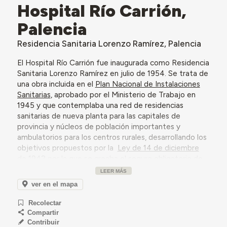
Hospital Río Carrión,
Palencia
Residencia Sanitaria Lorenzo Ramírez, Palencia
El Hospital Río Carrión fue inaugurada como Residencia
Sanitaria Lorenzo Ramírez en julio de 1954. Se trata de
una obra incluida en el
Plan Nacional de Instalaciones
Sanitarias
, aprobado por el Ministerio de Trabajo en
1945 y que contemplaba una red de residencias
sanitarias de nueva planta para las capitales de
provincia y núcleos de población importantes y
ambulatorios para los centros rurales, desarrollando los
objetivos propuestos por la
Ley de 14 de diciembre
de 1942 por la que se creaba el seguro obligatorio de
enfermedad
.
LEER MÁS
La construcción del edificio fue promovida por el
ver en el mapa
Instituto Nacional de Previsión (INP)
con capacidad
Recolectar
para 100 camas, según el proyecto redactado por el
Compartir
arquitecto Eduardo Garay y Garay.
Contribuir