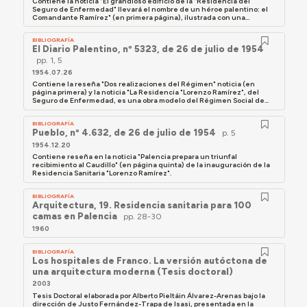
Contiene la noticia "El grandioso edificio de la "Residencia del
Seguro de Enfermedad" llevará el nombre de un héroe palentino: el
Comandante Ramírez" (en primera página), ilustrada con una...
BIBLIOGRAFÍA
El Diario Palentino, nº 5323, de 26 de julio de 1954
pp. 1, 5
1954.07.26
Contiene la reseña "Dos realizaciones del Régimen" noticia (en
página primera) y la noticia "La Residencia "Lorenzo Ramírez", del
Seguro de Enfermedad, es una obra modelo del Régimen Social de...
BIBLIOGRAFÍA
Pueblo, nº 4.632, de 26 de julio de 1954
p. 5
1954.12.20
Contiene reseña en la noticia "Palencia prepara un triunfal
recibimiento al Caudillo" (en página quinta) de la inauguración de la
Residencia Sanitaria "Lorenzo Ramírez".
BIBLIOGRAFÍA
Arquitectura, 19. Residencia sanitaria para 100
camas en Palencia
pp. 28-30
1960
BIBLIOGRAFÍA
Los hospitales de Franco. La versión autóctona de
una arquitectura moderna (Tesis doctoral)
2003
Tesis Doctoral elaborada por Alberto Pieltáin Álvarez-Arenas bajo la
dirección de Justo Fernández-Trapa de Isasi, presentada en la