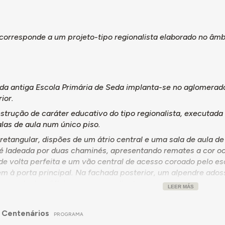
 corresponde a um projeto-tipo regionalista elaborado no âmb
 da antiga Escola Primária de Seda implanta-se no aglomerad
rior.
trução de caráter educativo do tipo regionalista, executada 
las de aula num único piso.
retangular, dispões de um átrio central e uma sala de aula d
 é ladeada por duas chaminés, apresentando remates a cor oc
 de volta perfeita e um vão central de acesso coroado pelo e
m à porta principal. Na fachada posterior, um alpendre ado
querda do edifício, um corpo saliente.
LEER MÁS
a é inclinada, de várias águas, com beirado à portuguesa.
 Centenários
004 era apenas frequentada por dois alunos, o que levou à 
PROGRAMA
nto. Em 2024 é a Sede da Junta de Freguesia de Seda.