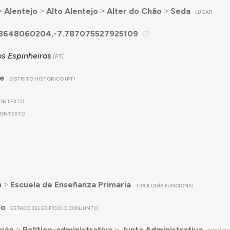
˃
Alentejo
˃
Alto Alentejo
˃
Alter do Chão
˃
Seda
LUGAR
8648060204,-7.787075527925109
os Espinheiros
re
DISTRITO HISTÓRICO (PT)
ONTEXTO
ONTEXTO
n
˃
Escuela de Enseñanza Primaria
TIPOLOGÍA FUNCIONAL
do
ESTADO DEL EDIFÍCIO O CONJUNTO
ción
˃
Político-administrativa
˃
Junta Administrativa