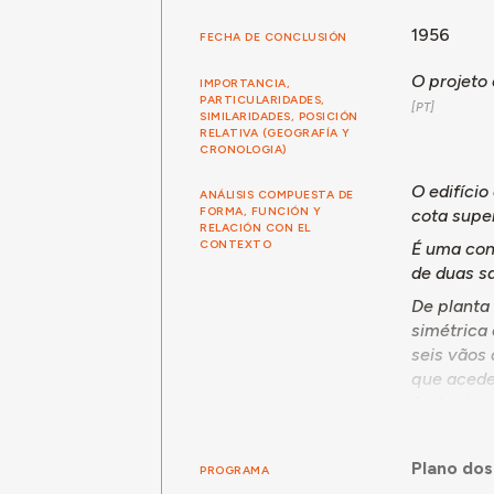
1956
FECHA DE CONCLUSIÓN
O projeto
IMPORTANCIA,
PARTICULARIDADES,
SIMILARIDADES, POSICIÓN
RELATIVA (GEOGRAFÍA Y
CRONOLOGIA)
O edifício
ANÁLISIS COMPUESTA DE
FORMA, FUNCIÓN Y
cota supe
RELACIÓN CON EL
CONTEXTO
É uma cons
de duas sa
De planta 
simétrica
seis vãos
que acede
fachada es
A cobertur
Plano dos
Em 2003-2
PROGRAMA
encerrame