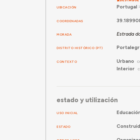
Portugal
UBICACIÓN
39.18990
COORDENADAS
Estrada d
MORADA
Portaleg
DISTRITO HISTÓRICO (PT)
Urbano
CONTEXTO
C
Interior
C
estado y utilización
Educació
USO INICIAL
Construi
ESTADO
Organiza