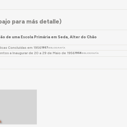
ajo para más detalle)
ão de uma Escola Primária em Seda, Alter do Chão
licas Concluídas em 1956
1957
BIBLIOGRAFÍA
ntos a Inaugurar de 20 a 29 de Maio de 1956
1956
BIBLIOGRAFÍA
L