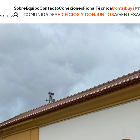
Sobre
Equipo
Contacto
Conexiones
Ficha Técnica
Contribuya
PT
COMUNIDADES
EDIFICIOS Y CONJUNTOS
AGENTES
A
1939-1985