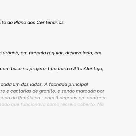
ito do Plano dos Centenários.
o urbano, em parcela regular, desnivelada, em
com base no projeto-tipo para o Alto Alentejo,
e cada um dos lados. A fachada principal
re e cantarias de granito, e sendo marcada por
scudo da República - com 3 degraus em cantaria
ssado que funcionava como recreio coberto. Na
perda das suas funções educativas e ao seu