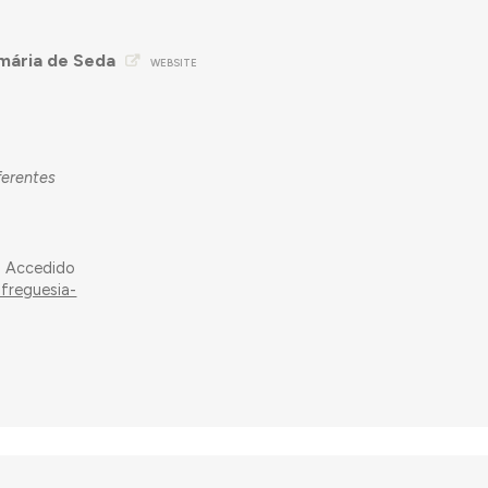
imária de Seda
WEBSITE
ferentes
. Accedido
-freguesia-