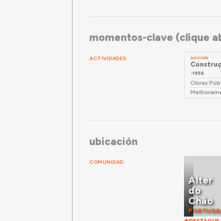
momentos-clave (clique ab
ACTIVIDADES
ACCIÓN
Construç
-1956
Obras Púb
Melhorame
ubicación
COMUNIDAD
Alter
do
Chão
PORTUGA
DESTAQUE