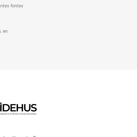
entes fontes
, en