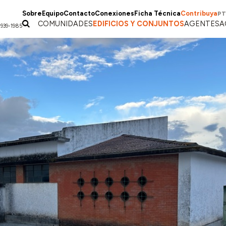
Sobre
Equipo
Contacto
Conexiones
Ficha Técnica
Contribuya
PT
COMUNIDADES
EDIFICIOS Y CONJUNTOS
AGENTES
A
1939-1985