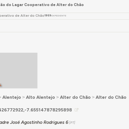
ão do Lagar Cooperativo de Alter do Chão
perativo de Alter do Chão
1959
EXPEDIENTE
L
˃
Alentejo
˃
Alto Alentejo
˃
Alter do Chão
˃
Alter do Chão
426772922,-7.655147878295898
adre José Agostinho Rodrigues 6