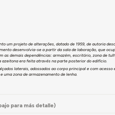
9
nto um projeto de alterações, datado de 1959, de autoria de
ento desenvolvia-se a partir da sala de laboração, que ocup
am as demais dependências: armazém, escritório, zona de tu
 azeitona era feita através na parte posterior do edifício.
lçados laterais, adossados ao corpo principal e com acesso e
 e uma zona de armazenamento de lenha.
ajo para más detalle)