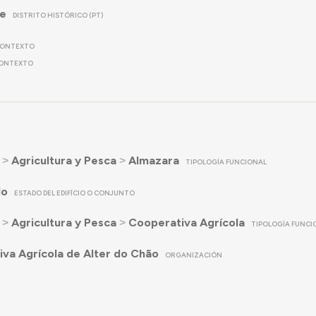
re
DISTRITO HISTÓRICO (PT)
ONTEXTO
ONTEXTO
˃
Agricultura y Pesca
˃
Almazara
TIPOLOGÍA FUNCIONAL
do
ESTADO DEL EDIFÍCIO O CONJUNTO
˃
Agricultura y Pesca
˃
Cooperativa Agrícola
TIPOLOGÍA FUNCI
va Agrícola de Alter do Chão
ORGANIZACIÓN