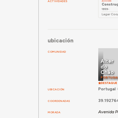
ACTIVIDADES
ACCIÓN
Construç
1959-
Lagar Coo
ubicación
COMUNIDAD
Alter
do
Chão
PORTUGA
DESTAQUE
Portugal
UBICACIÓN
39.19276
COORDENADAS
Avenida P
MORADA