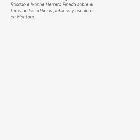
Rosado e Ivonne Herrera Pineda sobre el
tema de los edificios públicos y escolares
en Montoro.
Para citar este trabalho:
Ana Costa Rosado e Ivonne Herrera-
Pineda para Arquitectura Aqui (2026)
Escuela Rural y Vivienda para Maestro,
Torrecilla, Montoro
. Acedido em
07/08/2026, em
https://arquitecturaaqui.eu/pt/obras/34288/escuela-
rural-y-vivienda-para-maestro-torrecilla-
montoro