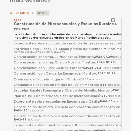
ATIVIDADES
2
AÇÃO
Construcción de Microescuelas y Escuelas Rurales en Mon
1956-1969
La falta de instrucción de los niños de la sierra, alejados de las escuelas de Mo
inclusión de dos escuelas rurales en los Planes Provinciales de...
Expediente sobre solicitud de creación de tres nuevas escuelas
196
Entrevista con Lucas Ruiz Alcalá y María del Carmen Muñoz, Montor
NOTA DE OBSERVAÇÃO OU CONVERSAÇÃO
Conversación anónima, La Fuensanta, Montoro
2024.03.20
NOTA DE OBSE
Conversación anónima, Charco Novillo, Montoro
2024.03.20
NOTA DE OB
Conversación con Juan, Casillas, Montoro
2024.03.21
NOTA DE OBSERVAÇÃO
Conversación con Carlos, La Encarnada, Montoro
2024.03.21
NOTA DE OB
Creación de Escuela Hogar en Montoro
1968
PROCESSO
Creación de Escuela en Prados del Villar, Montoro
1968
PROCESSO
Escuelas Rurales Fuensanta y Charco del Novillo, Montoro
1961-1962
P
Plan de 1961 de microescuelas (82 microescuelas)
1962
PROCESSO
Expediente sobre escuelas en Encarnada y Casilla
1964-66
PROCESSO
Construcción de micro-escuela con vivienda para maestro en el pa
1962-1964
PROCESSO
Construcción de micro-escuela con vivienda para maestro en el pago
1962-64
PROCESSO
Expediente sobre construcción de 10 viviendas para Maestros Naci
Construcción de grupos escolares en Montoro
1956-58
PROCESSO