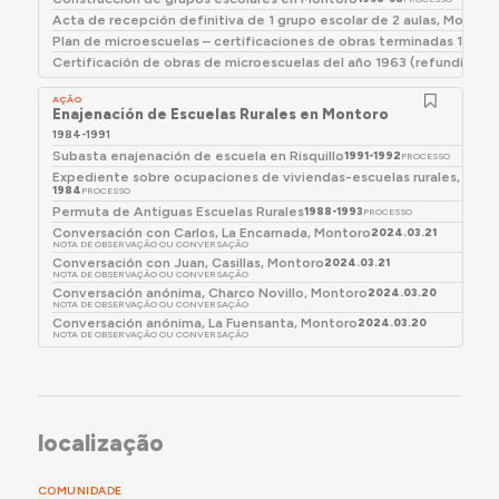
Acta de recepción definitiva de 1 grupo escolar de 2 aulas, Montor
Plan de microescuelas – certificaciones de obras terminadas 1967
1
Certificación de obras de microescuelas del año 1963 (refundición
AÇÃO
Enajenación de Escuelas Rurales en Montoro
1984-1991
Subasta enajenación de escuela en Risquillo
1991-1992
PROCESSO
Expediente sobre ocupaciones de viviendas-escuelas rurales, Mon
1984
PROCESSO
Permuta de Antiguas Escuelas Rurales
1988-1993
PROCESSO
Conversación con Carlos, La Encarnada, Montoro
2024.03.21
NOTA DE OBSERVAÇÃO OU CONVERSAÇÃO
Conversación con Juan, Casillas, Montoro
2024.03.21
NOTA DE OBSERVAÇÃO OU CONVERSAÇÃO
Conversación anónima, Charco Novillo, Montoro
2024.03.20
NOTA DE OBSERVAÇÃO OU CONVERSAÇÃO
Conversación anónima, La Fuensanta, Montoro
2024.03.20
NOTA DE OBSERVAÇÃO OU CONVERSAÇÃO
localização
COMUNIDADE