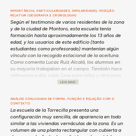
IMPORTÂNCIA, PARTICULARIDADES, SIMILARIDADES, POSIÇÃO
RELATIVA (GEOGRAFIA E CRONOLOGIA)
Según el testimonio de varios residentes de la zona
y de la ciudad de Montoro, esta escuela tenía
formación hasta aproximadamente los 13 años de
edad, y los usuarios de este edificio (tanto
estudiantes como profesorado) mantenían algún
vínculo con la recogida estacional de la aceituna.
Como comenta Lucas Ruiz Alcalá, los alumnos en
su mayoría trabajaban en el campo. También hace
referencia a dos salas (una para niños y otra para
niñas) y dos viviendas para profesores que se
LEIA MAIS
dejaron de usar posteriormente, derrumbándose
una de ellas. Por su parte, María García Osuna
ANÁLISE CONJUGADA DE FORMA, FUNÇÃO E RELAÇÃO COM O
recuerda que una profesora prefirió alquilar una
CONTEXTO
habitación privada en vez de dormir en la casa de la
La escuela de la Torrecilla presenta una
maestra, pues sentía soledad en dicho edificio.
configuración muy sencilla, de apariencia en todo
similar a las viviendas vernáculas de la zona. Es un
Para más información sobre las microescuelas de
volumen de una planta rectangular con cubierta a
Montoro, consultar la escuela coetánea del