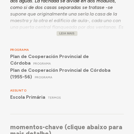
dos aguas. La fachada se divide en dos módulos,
Risquillo
o las microescuelas construidas en los
como si de dos casas separadas se tratase -se
años siguientes de
La Fuensanta
,
Charco del
supone que originalmente una sería la casa de la
Novillo
,
La Encarnada
y
Casillas
.
maestra y la otra el edificio de aula-, cada uno con
una puerta central flanqueada por dos ventanas. Es
de notar el contraste del uso de un estilo de
LEIA MAIS
construcción tradicional con la construcción
vanguardista de la
Escuela de la Avda. Dr. Fleming
PROGRAMA
en ese mismo año de 1957.
Plan de Cooperación Provincial de
Córdoba
PROGRAMA
Plan de Cooperación Provincial de Córdoba
(1955-56)
PROGRAMA
ASSUNTO
Escola Primária
TERMOS
momentos-chave (clique abaixo para
mais detalhe)