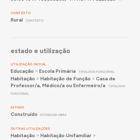
CONTEXTO
Rural
CONTEXTO
estado e utilização
UTILIZAÇÃO INICIAL
Educação
˃
Escola Primária
TIPOLOGIA FUNCIONAL
Habitação
˃
Habitação de Função
˃
Casa de
Professor/a, Médico/a ou Enfermeiro/a
TIPOLOGIA
FUNCIONAL
ESTADO
Construído
ESTADO DA OBRA
OUTRAS UTILIZAÇÕES
Habitação
˃
Habitação Unifamiliar
˃