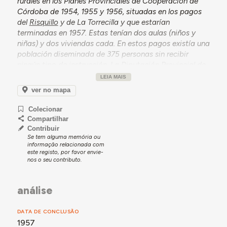
rurales en los Planes Provinciales de Cooperación de
Córdoba de 1954, 1955 y 1956, situadas en los pagos
del
Risquillo
y de La Torrecilla y que estarían
terminadas en 1957. Estas tenían dos aulas (niños y
niñas) y dos viviendas cada. En estos pagos existía una
población diseminada de 375 personas sin recibir
ningún tipo de instrucción. La Diputación Provincial de
Córdoba subvencionó la construcción de los grupos
LEIA MAIS
con 120.000 ptas. (30.000 ptas. por escuela y por
ver no mapa
vivienda) de un total de obra de 508.062,40 ptas.
(AMM 2927-7). La escuela y casas para maestros
Colecionar
fueron vendidas a privados en 1991 (AMM 2477-19),
Compartilhar
después de la autorización de desafectación de uso en
Contribuir
Se tem alguma memória ou
1989.
informação relacionada com
este registo, por favor envie-
nos o seu contributo.
análise
DATA DE CONCLUSÃO
1957