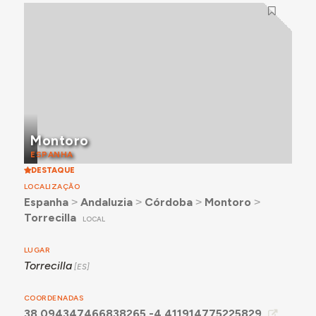
Montoro
ESPANHA
DESTAQUE
LOCALIZAÇÃO
Espanha
˃
Andaluzia
˃
Córdoba
˃
Montoro
˃
Torrecilla
LOCAL
LUGAR
Torrecilla
COORDENADAS
38.094347466838265,-4.411914775225829