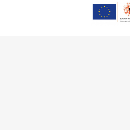
This work has received fu
Innovation Programme (Gran
Ciência e a Tecnologia, I.P.,
Communities
Activities
Buildings & ensembles
Documentation