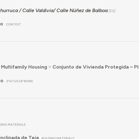
hurruca / Calle Valdivia/ Calle Núñez de Balboa
no
CONTEXT
˃
Multifamily Housing
˃
Conjunto de Vivienda Protegida – Pl
do
STATUS OF WORK
LDING MATERIALS
Inclinada de Teja
BUILDING MATERIALS