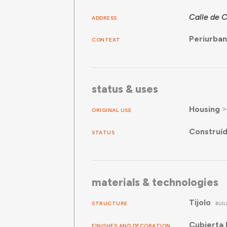
Calle de C
ADDRESS
Periurba
CONTEXT
status & uses
Housing
ORIGINAL USE
Construí
STATUS
materials & technologies
Tijolo
STRUCTURE
BUI
Cubierta 
FINISHES AND DECORATION