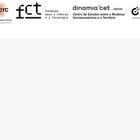
nding from the European Research Council (ERC) under the European Union’s
t Agreement No. 949686 - ReARQ.IB) and from Portuguese national funds thro
 in the cadre of the research project
ArchNeed – The Architecture of Need: Comm
1945-1985
(PTDC/ART-DAQ/6510/2020).
About
Links
Team
Credits