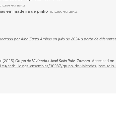
UILDING MATERIALS
ias em madeira de pinho
BUILDING MATERIALS
dactada por Alba Zarza Arribas en julio de 2024 a partir de diferente
ui (2025)
Grupo de Viviendas José Solís Ruiz, Zamora
. Accessed on
ui.eu/en/buildings-ensembles/38937/grupo-de-viviendas-jose-solis