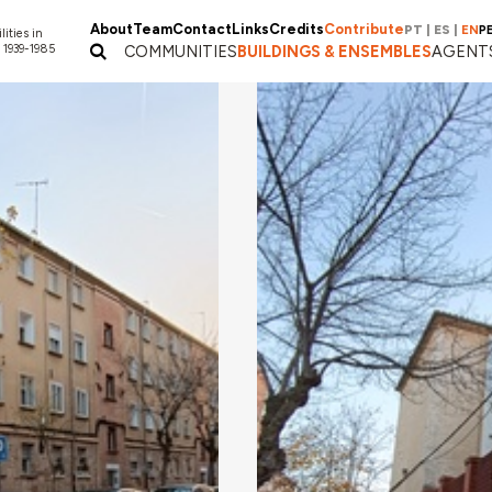
About
Team
Contact
Links
Credits
Contribute
PT
|
ES
|
EN
P
lities in
 1939-1985
COMMUNITIES
BUILDINGS & ENSEMBLES
AGENT