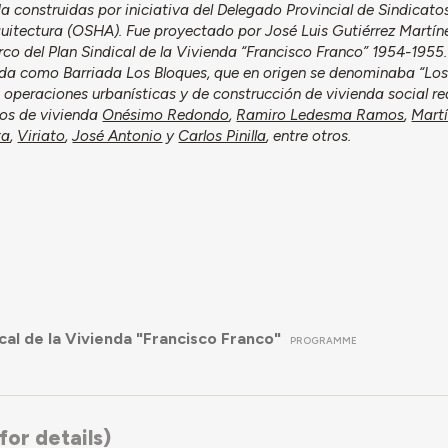
a construidas por iniciativa del Delegado Provincial de Sindicat
quitectura (OSHA). Fue proyectado por José Luis Gutiérrez Martín
co del Plan Sindical de la Vivienda “Francisco Franco” 1954-1955.
ida como Barriada Los Bloques, que en origen se denominaba “Los
s operaciones urbanísticas y de construcción de vivienda social re
pos de vivienda
Onésimo Redondo
,
Ramiro Ledesma Ramos
,
Martí
ta
,
Viriato
,
José Antonio
y
Carlos Pinilla
, entre otros.
ical de la Vivienda "Francisco Franco"
PROGRAMME
or details)