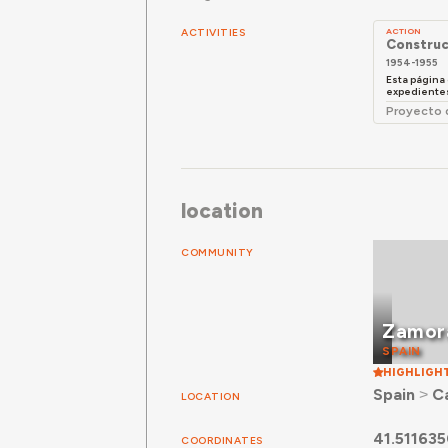
ACTIVITIES
ACTION
Construc
1954-1955
Esta página 
expedientes 
Proyecto 
location
COMMUNITY
Zamor
SPAIN
HIGHLIGH
Spain
˃
Ca
LOCATION
41.51163
COORDINATES