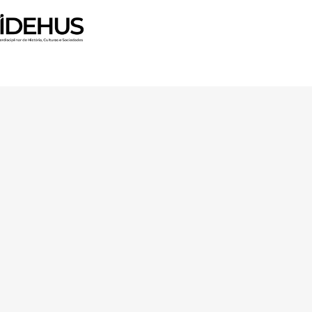
 Horizon 2020 Research and
ugh FCT – Fundação para a
unity Facilities in Portugal
Av. Forças Armadas 1649-026 Lisboa
contacto@arquitecturaaqui.eu
+351 217 650 499