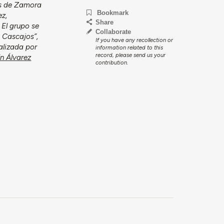
os de Zamora
Bookmark
ez,
Share
 El grupo se
Collaborate
 Cascajos”,
If you have any recollection or
alizada por
information related to this
record, please send us your
n Álvarez
contribution.