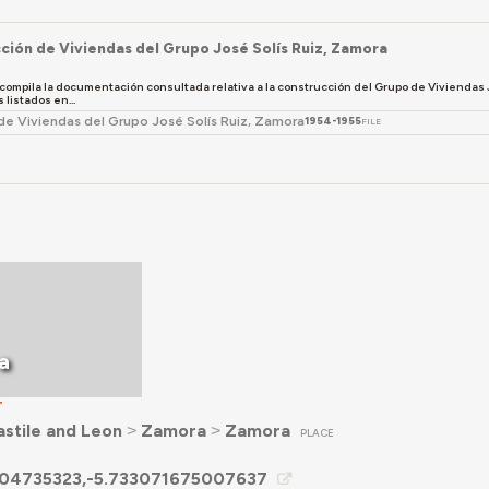
ción de Viviendas del Grupo José Solís Ruiz, Zamora
compila la documentación consultada relativa a la construcción del Grupo de Viviendas J
listados en...
de Viviendas del Grupo José Solís Ruiz, Zamora
1954-1955
FILE
a
T
stile and Leon
˃
Zamora
˃
Zamora
PLACE
504735323,-5.733071675007637