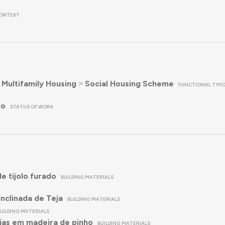
ONTEXT
˃
Multifamily Housing
˃
Social Housing Scheme
FUNCTIONAL TYP
do
STATUS OF WORK
e tijolo furado
BUILDING MATERIALS
Inclinada de Teja
BUILDING MATERIALS
UILDING MATERIALS
ias em madeira de pinho
BUILDING MATERIALS