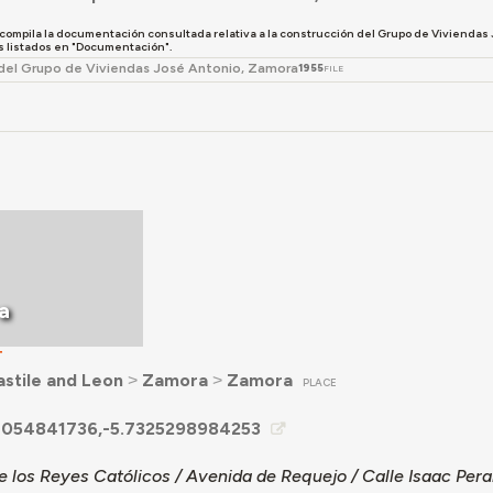
 compila la documentación consultada relativa a la construcción del Grupo de Viviendas 
 listados en "Documentación".
del Grupo de Viviendas José Antonio, Zamora
1955
FILE
a
T
stile and Leon
˃
Zamora
˃
Zamora
PLACE
4054841736,-5.7325298984253
 los Reyes Católicos / Avenida de Requejo / Calle Isaac Pera