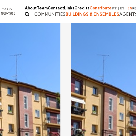
About
Team
Contact
Links
Credits
Contribute
PT
|
ES
|
EN
P
lities in
 1939-1985
COMMUNITIES
BUILDINGS & ENSEMBLES
AGENT