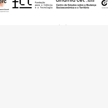
nding from the European Research Council (ERC) under the European Union’s
t Agreement No. 949686 - ReARQ.IB) and from Portuguese national funds thro
 in the cadre of the research project
ArchNeed – The Architecture of Need: Comm
1945-1985
(PTDC/ART-DAQ/6510/2020).
About
Links
Team
Credits
Contact
Contribute