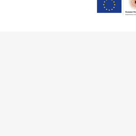
This work has received fu
Innovation Programme (Gran
Ciência e a Tecnologia, I.P.,
Communities
Activities
Buildings & ensembles
Documentation
Agents
Articles & News