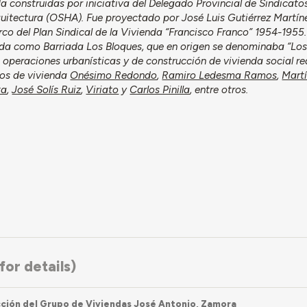
a construidas por iniciativa del Delegado Provincial de Sindicat
quitectura (OSHA). Fue proyectado por José Luis Gutiérrez Martín
co del Plan Sindical de la Vivienda “Francisco Franco” 1954-1955.
ida como Barriada Los Bloques, que en origen se denominaba “Los
s operaciones urbanísticas y de construcción de vivienda social re
pos de vivienda
Onésimo Redondo
,
Ramiro Ledesma Ramos
,
Martí
ta
,
José Solís Ruiz
,
Viriato
y
Carlos Pinilla
, entre otros.
or details)
ción del Grupo de Viviendas José Antonio, Zamora