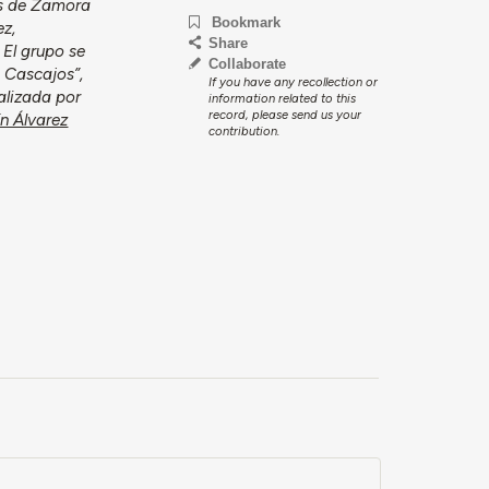
os de Zamora
Bookmark
ez,
Share
 El grupo se
Collaborate
 Cascajos”,
If you have any recollection or
alizada por
information related to this
record, please send us your
n Álvarez
contribution.