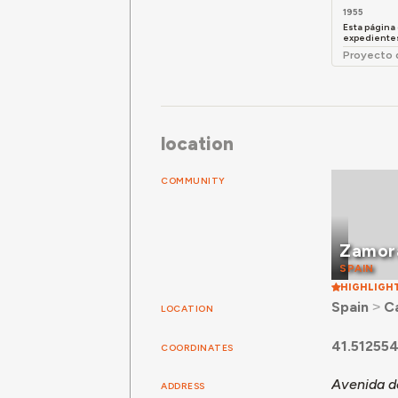
1955
Esta página
expedientes
Proyecto 
location
COMMUNITY
Zamor
SPAIN
HIGHLIGH
Spain
˃
Ca
LOCATION
41.51255
COORDINATES
Avenida de
ADDRESS