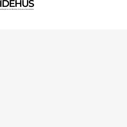
 Horizon 2020 Research and
ugh FCT – Fundação para a
unity Facilities in Portugal
Av. Forças Armadas 1649-026 Lisboa
contacto@arquitecturaaqui.eu
+351 217 650 499