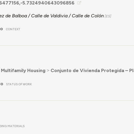
66477156,-5.7324940643096856
z de Balboa / Calle de Valdivia / Calle de Colón
no
CONTEXT
˃
Multifamily Housing
˃
Conjunto de Vivienda Protegida – Pl
do
STATUS OF WORK
LDING MATERIALS