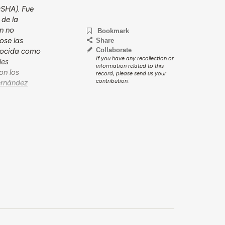
OSHA). Fue
 de la
ón no
Bookmark
ose las
Share
Collaborate
onocida como
If you have any recollection or
les
information related to this
on los
record, please send us your
contribution.
rnández