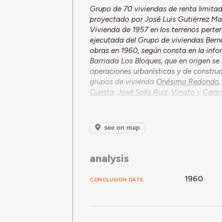
Grupo de 70 viviendas de renta limitad
proyectado por José Luis Gutiérrez Mar
Vivienda de 1957 en los terrenos perte
ejecutada del Grupo de viviendas Bern
obras en 1960, según consta en la info
Barriada Los Bloques, que en origen se
operaciones urbanísticas y de construc
grupos de vivienda
Onésimo Redondo
Cuesta
,
José Solís Ruiz
,
Viriato
y
Carlos
see on map
analysis
1960
CONCLUSION DATE