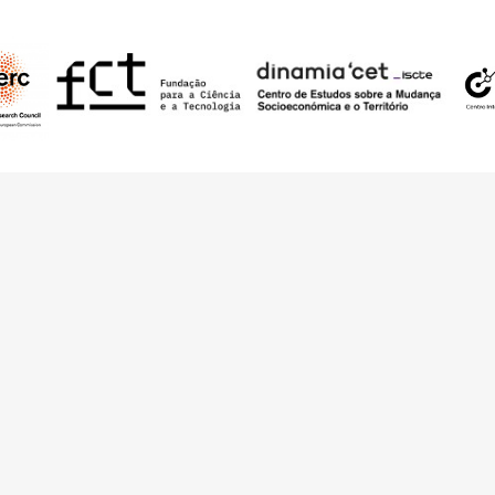
nding from the European Research Council (ERC) under the European Union’s
t Agreement No. 949686 - ReARQ.IB) and from Portuguese national funds thro
 in the cadre of the research project
ArchNeed – The Architecture of Need: Comm
1945-1985
(PTDC/ART-DAQ/6510/2020).