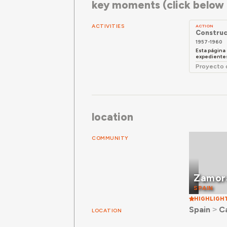
key moments (click below f
ACTIVITIES
ACTION
Construc
1957-1960
Esta página
expedientes 
Proyecto 
location
COMMUNITY
Zamor
SPAIN
HIGHLIGH
Spain
˃
Ca
LOCATION