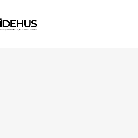
 Horizon 2020 Research and
ugh FCT – Fundação para a
unity Facilities in Portugal