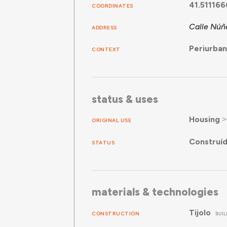
41.51116
COORDINATES
Calle Núñe
ADDRESS
Periurba
CONTEXT
status & uses
Housing
ORIGINAL USE
Construí
STATUS
materials & technologies
Tijolo
CONSTRUCTION
BUI