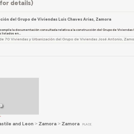
or details)
ción del Grupo de Viviendas Luis Chaves Arias, Zamora
 compila la documentación consultada relativa a la construcción del Grupo de Viviendas 
listados en...
de 70 Viviendas y Urbanización del Grupo de Viviendas José Antonio, Zamo
a
T
stile and Leon
˃
Zamora
˃
Zamora
PLACE