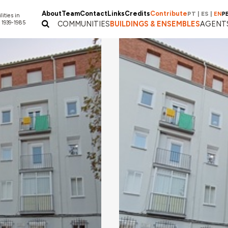
About
Team
Contact
Links
Credits
Contribute
PT
|
ES
|
EN
P
lities in
 1939-1985
COMMUNITIES
BUILDINGS & ENSEMBLES
AGENT