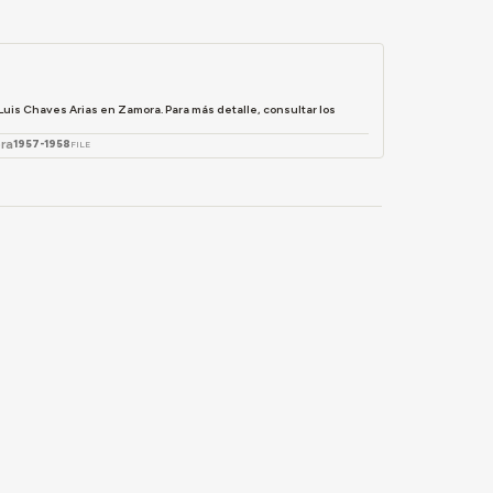
Luis Chaves Arias en Zamora. Para más detalle, consultar los
ra
1957-1958
FILE