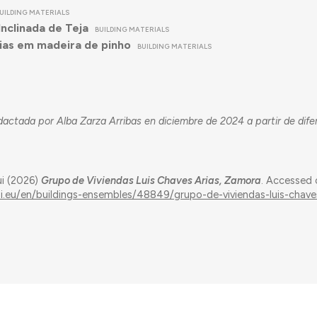
UILDING MATERIALS
Inclinada de Teja
BUILDING MATERIALS
ias em madeira de pinho
BUILDING MATERIALS
dactada por Alba Zarza Arribas en diciembre de 2024 a partir de dife
ui (2026)
Grupo de Viviendas Luis Chaves Arias, Zamora
. Accessed
ui.eu/en/buildings-ensembles/48849/grupo-de-viviendas-luis-chave