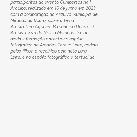
participantes do evento Cumbersas ne l
Arquibo, realizado em 16 de junho em 2023
com a colaboração do Arquivo Municipal de
Miranda do Douro, sobre o tema
Arquitetura Aqui em Miranda do Douro: O
Arquivo Vivo da Nossa Memória. Inclui
ainda informação patente no espólio
fotográfico de Amadeu Pereira Leite, cedido
pelos filhos, e recolhido pela neta Lara
Leite, e no espólio fotográfico e textual de
Gualdino Ruivo, cedido pelos filhos.
Para citar este trabajo:
Catarina Ruivo e Ivonne Herrera-Pineda
para Arquitectura Aqui (2025)
Unidade de
Cuidados Continuados, Miranda do Douro
.
Accedido en 06/08/2026, en
https://arquitecturaaqui.eu/es/edificios-
y-conjuntos/1676/unidade-de-cuidados-
continuados-miranda-do-douro