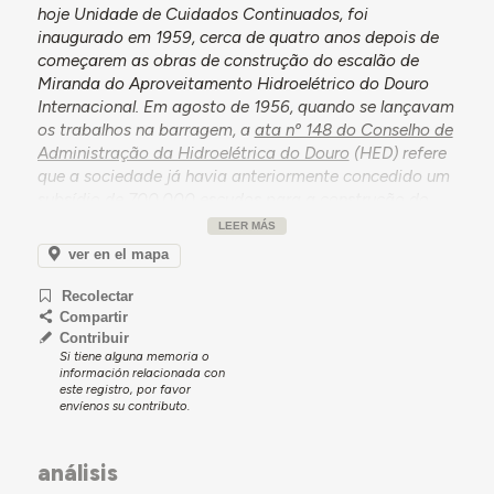
hoje Unidade de Cuidados Continuados, foi
inaugurado em 1959, cerca de quatro anos depois de
começarem as obras de construção do escalão de
Miranda do Aproveitamento Hidroelétrico do Douro
Internacional. Em agosto de 1956, quando se lançavam
os trabalhos na barragem, a
ata nº 148 do Conselho de
Administração da Hidroelétrica do Douro
(HED) refere
que a sociedade já havia anteriormente concedido um
subsídio de 700.000 escudos para a construção do
Hospital, considerando agora conceder um reforço de
LEER MÁS
44.000 escudos, caso a Comissão das Construções
ver en el mapa
Hospitalares conseguisse terminar a obra no prazo de
um ano.
Recolectar
Compartir
Entre 1950 e 1960, a população do concelho de
Contribuir
Miranda do Douro aumentou de cerca de 13.000
Si tiene alguna memoria o
habitantes para aproximadamente 19.000,
información relacionada con
este registro, por favor
correspondendo pelo menos 4.000 destes novos
envíenos su contributo.
residentes a trabalhadores na construção da
barragem, que se instalaram na cidade entre 1956 e
1960.
análisis