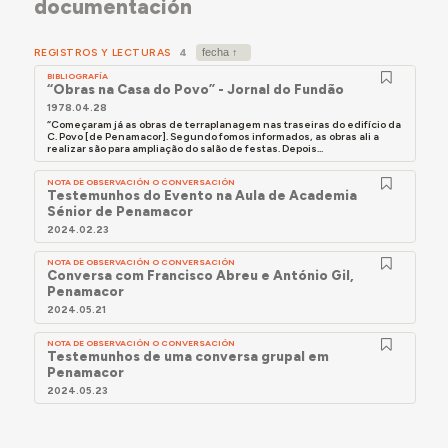
documentación
REGISTROS Y LECTURAS
4
BIBLIOGRAFÍA
“Obras na Casa do Povo” - Jornal do Fundão
1978.04.28
“Começaram já as obras de terraplanagem nas traseiras do edifício da
C. Povo [de Penamacor]. Segundo fomos informados, as obras ali a
realizar são para ampliação do salão de festas. Depois...
NOTA DE OBSERVACIÓN O CONVERSACIÓN
Testemunhos do Evento na Aula de Academia
Sénior de Penamacor
2024.02.23
NOTA DE OBSERVACIÓN O CONVERSACIÓN
Conversa com Francisco Abreu e António Gil,
Penamacor
2024.05.21
NOTA DE OBSERVACIÓN O CONVERSACIÓN
Testemunhos de uma conversa grupal em
Penamacor
2024.05.23