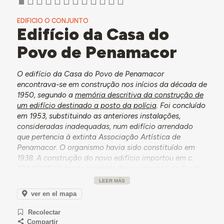
EDIFICIO O CONJUNTO
Edifício da Casa do
Povo de Penamacor
O edifício da Casa do Povo de Penamacor
encontrava-se em construção nos inícios da década de
1950, segundo a
memória descritiva da construção de
um edifício destinado a posto da polícia
. Foi concluído
em 1953, substituindo as anteriores instalações,
consideradas inadequadas, num edifício arrendado
que pertencia à extinta Associação Artística de
Penamacor. O organismo havia sido constituído em
1938. A construção do novo edifício importou em c.
220.000$00, tendo recebido financiamento do Fundo
Comum das Casas do Povo e do Fundo de
LEER MÁS
Desemprego.
ver en el mapa
No final da década de 1960, a direção da Casa do
Recolectar
Povo solicitou à Câmara Municipal de Penamacor
Compartir