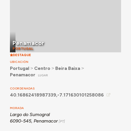
Penamacor
PORTUGAL
DESTAQUE
UBICACIÓN
Portugal
˃
Centro
˃
Beira Baixa
˃
Penamacor
LUGAR
COORDENADAS
40.16862418987339,-7.171630101258086
MORADA
Largo do Sumogral
6090-545, Penamacor