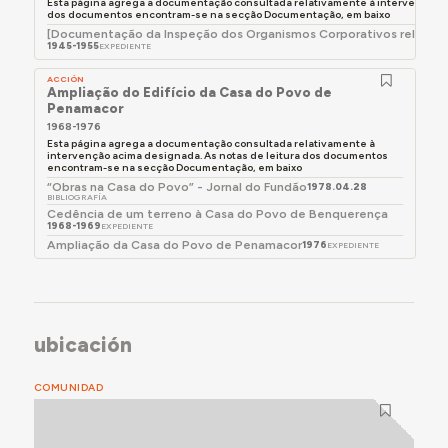
também como sede do rancho folclórico.
Esta página agrega a documentação consultada relativamente à intervenção a
dos documentos encontram-se na secção Documentação, em baixo
[Documentação da Inspeção dos Organismos Corporativos relativa
1945-1955
EXPEDIENTE
Para mais detalhes, consultar a secção Momentos-
chave abaixo.
ACCIÓN
Ampliação do Edifício da Casa do Povo de
Penamacor
1968-1976
Para o registo pormenorizado dos testemunhos
Esta página agrega a documentação consultada relativamente à
intervenção acima designada. As notas de leitura dos documentos
recolhidos sobre a experiência e memórias de uso
encontram-se na secção Documentação, em baixo
deste edifício, consultar a secção Documentação,
“Obras na Casa do Povo” - Jornal do Fundão
1978.04.28
BIBLIOGRAFÍA
abaixo.
Cedência de um terreno à Casa do Povo de Benquerença
1968-1969
EXPEDIENTE
Ampliação da Casa do Povo de Penamacor
1976
EXPEDIENTE
ubicación
COMUNIDAD