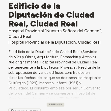
Edificio de la
Diputación de Ciudad
Real, Ciudad Real
Hospital Provincial "Nuestra Señora del Carmen",
Ciudad Real
Hospital Provincial de la Diputación, Ciudad Real
El edificio de la Diputación de Ciudad Real (Servicios
de Vías y Obras, Arquitectura, Formación y Archivo)
fue originalmente Hospital Provincial de Ciudad Real,
perteneciente a la Diputación Provincial. Resulta de la
sobreposición de varios edificios construidos en
distintas fechas, de los que se destacan los Hospitales
Quirúrgico (1929), Materno-Infantil (1961) y
Psiquiátrico. El conjunto empieza por ser un Convento
del orden del Carmen y se convierte en hospital de
Beneficencia durante el siglo XIX. En 1890 se construye
un edificio cuadrangular con patio pensado para
LEER MÁS
Hospital a sur del solar, conocido como Hospital