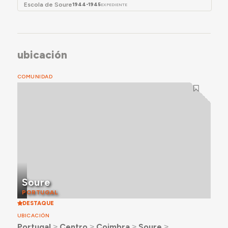
Escola de Soure
1944-1945
EXPEDIENTE
ubicación
COMUNIDAD
Soure
PORTUGAL
DESTAQUE
UBICACIÓN
Portugal
˃
Centro
˃
Coimbra
˃
Soure
˃