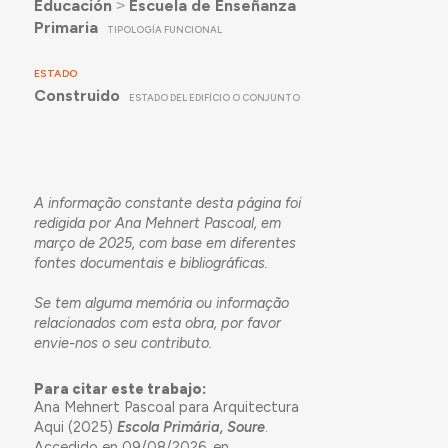
Educación
˃
Escuela de Enseñanza
Primaria
TIPOLOGÍA FUNCIONAL
ESTADO
Construido
ESTADO DEL EDIFÍCIO O CONJUNTO
A informação constante desta página foi
redigida por Ana Mehnert Pascoal, em
março de 2025, com base em diferentes
fontes documentais e bibliográficas.
Se tem alguma memória ou informação
relacionados com esta obra, por favor
envie-nos o seu
contributo
.
Para citar este trabajo:
Ana Mehnert Pascoal para Arquitectura
Aqui (2025)
Escola Primária, Soure
.
Accedido en 09/08/2026, en