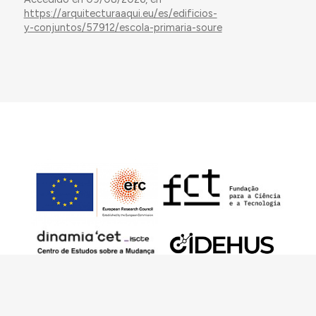
https://arquitecturaaqui.eu/es/edificios-
y-conjuntos/57912/escola-primaria-soure
Este trabajo ha sido financiado por European
Research Council (ERC) – European Union’s