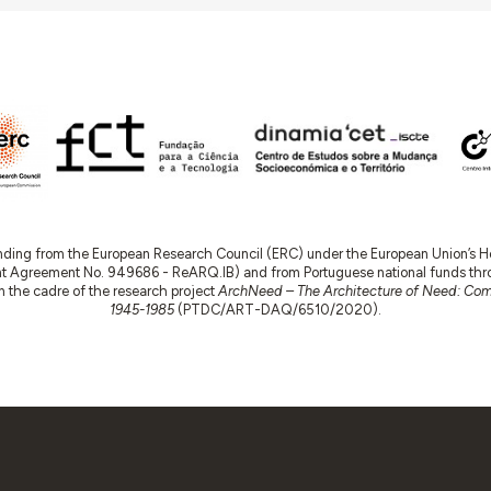
nding from the European Research Council (ERC) under the European Union’s
t Agreement No. 949686 - ReARQ.IB) and from Portuguese national funds thro
 in the cadre of the research project
ArchNeed – The Architecture of Need: Comm
1945-1985
(PTDC/ART-DAQ/6510/2020).