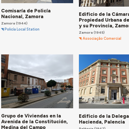
Comisaría de Policía
Edificio de la Cámar
Nacional, Zamora
Propiedad Urbana d
Zamora
(1944)
y su Provincia, Zamo
Policía Local Station
Zamora
(1945)
Associação Comercial
Grupo de Viviendas en la
Edificio de la Deleg
Avenida de la Constitución,
Hacienda, Palencia
Medina del Campo
Palência
(1947)