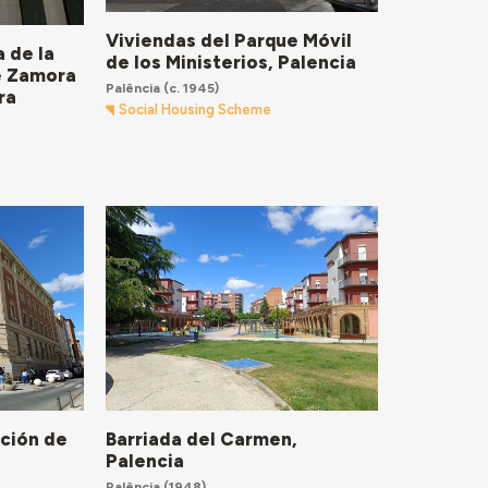
Viviendas del Parque Móvil
a de la
de los Ministerios, Palencia
e Zamora
Palência
(c. 1945)
ra
Social Housing Scheme
ación de
Barriada del Carmen,
Palencia
Palência
(1948)