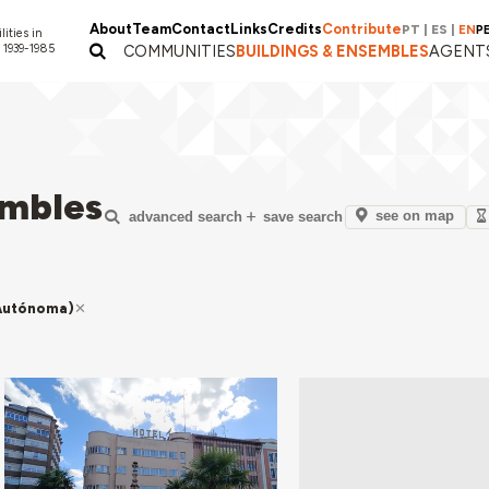
About
Team
Contact
Links
Credits
Contribute
PT
|
ES
|
EN
P
lities in
 1939-1985
COMMUNITIES
BUILDINGS & ENSEMBLES
AGENT
embles
see on map
advanced search
save search
 Autónoma)