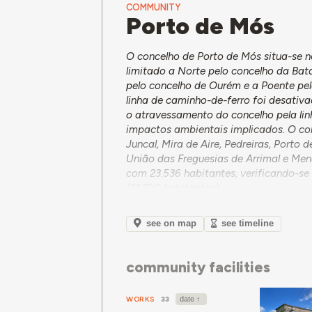
COMMUNITY
Porto de Mós
O concelho de Porto de Mós situa-se 
limitado a Norte pelo concelho da Bat
pelo concelho de Ourém e a Poente pel
linha de caminho-de-ferro foi desati
o atravessamento do concelho pela linh
impactos ambientais implicados. O con
Juncal, Mira de Aire, Pedreiras, Porto 
União das Freguesias de Arrimal e Me
com 23.536 habitantes, verificando-s
(21.700 habitantes).
O território é definido pela Serra de A
fixação de população graças às terras 
see on map
see timeline
tornaram num destino turístico. Para a
atividade relevante para a região, bem
community facilities
particularmente na zona de Mira de Ai
final do século, o que justificou o in
vila.
WORKS
33