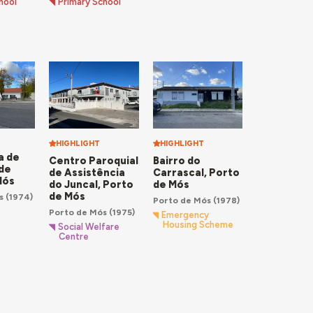
hool
Primary School
HIGHLIGHT
HIGHLIGHT
a de
Centro Paroquial
Bairro do
de
de Assistência
Carrascal, Porto
Mós
do Juncal, Porto
de Mós
de Mós
s
(1974)
Porto de Mós
(1978)
Porto de Mós
(1975)
Emergency
Housing Scheme
Social Welfare
Centre