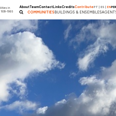
About
Team
Contact
Links
Credits
Contribute
PT
|
ES
|
EN
PE
lities in
 1939-1985
COMMUNITIES
BUILDINGS & ENSEMBLES
AGENT