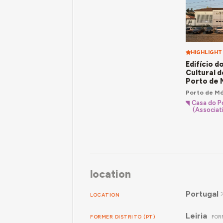
HIGHLIGHT
Edifício d
Cultural d
Porto de 
Porto de M
Casa do P
(Associat
location
Portugal
LOCATION
Leiria
FORMER DISTRITO (PT)
FORM