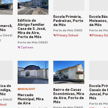
mentos administrativos e de segurança na vila de Porto de Mós 
0, como comprovam o
Tribunal Judicial
e o
Quartel de Bombeiros
, 
rução do
posto da GNR
e da
cadeia comarcã
. A assistência não s
 o
Centro Paroquial de Assistência do Juncal
. Para além do probl
Escola Primária,
Escola Bás
Edifício do
Pedreiras, Porto
Moleanos,
ar com apoios do Estado através da edificação do
Bairro do Carr
Abrigo Familiar
de Mós
de Mós
omarcã,
s para fins associativos culturais e desportivos, como as sedes 
Casa de S. José,
Mós
Porto de Mós
(1951)
Porto de Mó
da Serra
, as
instalações desportivas da União Recreativa Mirense
Mira de Aire,
Primary School
Primary Sc
ós
(1944)
eidão da Serra.
Porto de Mós
l
Porto de Mós
(1950)
Canteen
sica do
Escola Pri
HIGHLIGHT
Bairro de Casas
endiga,
Casais de 
Económicas, Mira
Mós
Juncal, Po
Mercado
de Aire, Porto de
Mós
Municipal, Mira
ós
(1964)
Mós
de Aire
Porto de Mó
chool
Porto de Mós
(1965)