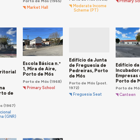
Primary Sc
Porto de Mós
(1965)
Moderate Income
Market Hall
Scheme (PT)
Edifício da Junta
Escola Básica n.º
Edifício da
de Freguesia de
1, Mira de Aire,
Incubador
Pedreiras, Porto
itorial
Porto de Mós
Empresas 
de Mós
a
Porto de 
Porto de Mós
(1968)
Porto de Mós
(post.
na
Primary School
1972)
Porto de Mó
rto de
Freguesia Seat
Canteen
ós
(1967)
cional
na (GNR)