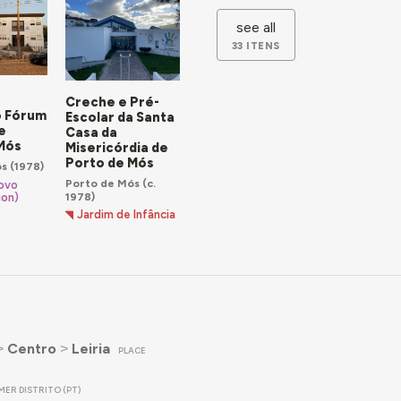
see all
33 ITENS
Creche e Pré-
o Fórum
Escolar da Santa
e
Casa da
Mós
Misericórdia de
Porto de Mós
ós
(1978)
Porto de Mós
(c.
ovo
1978)
ion)
Jardim de Infância
˃
Centro
˃
Leiria
PLACE
ER DISTRITO (PT)