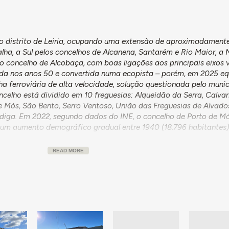
no distrito de Leiria, ocupando uma extensão de aproximadament
alha, a Sul pelos concelhos de Alcanena, Santarém e Rio Maior, a
o concelho de Alcobaça, com boas ligações aos principais eixos v
vada nos anos 50 e convertida numa ecopista – porém, em 2025 e
a ferroviária de alta velocidade, solução questionada pelo munic
celho está dividido em 10 freguesias: Alqueidão da Serra, Calvar
de Mós, São Bento, Serro Ventoso, União das Freguesias de Alvados
ndiga. Em 2022, segundo dados do INE, o concelho de Porto de M
e um aumento demográfico gradual entre 1940 (18.796 habitantes)
READ MORE
ire e Candeeiros, com o seu parque natural, e pelo rio Lena, que pe
férteis do seu vale. Destacam-se, também, as grutas de Mira de A
lém da agricultura, a exploração de pedreiras nos maciços calcár
 como a exploração mineira. É de salientar o desenvolvimento ind
re, com fábricas de têxteis que atingiram o auge entre a década 
vestimento na construção de um
mercado coberto
e de
habitação a