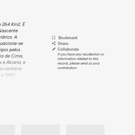
e 264 Km2. É
 Nascente
iários. A
Bookmark
quaciona-se
Share
Collaborate
ípio pelos
If you have any recollection or
ia de Cima,
information related to this
 e Alcaria, e
record, please send us your
contribution.
ós contava
 e 1980
rmitiu a
ire, que se
ios foi uma
ustrial
de 1960 e o
poiada
na