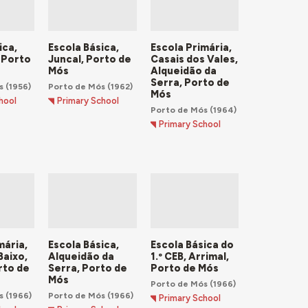
teve impulso
embora
e cingiu à
ema
ica,
Escola Básica,
Escola Primária,
 Porto
Juncal, Porto de
Casais dos Vales,
ascal
,
Mós
Alqueidão da
das Casas do
Serra, Porto de
s
(1956)
Porto de Mós
(1962)
e os
Mós
hool
Primary School
Porto de Mós
(1964)
Primary School
mária,
Escola Básica,
Escola Básica do
Baixo,
Alqueidão da
1.º CEB, Arrimal,
rto de
Serra, Porto de
Porto de Mós
Mós
Porto de Mós
(1966)
s
(1966)
Porto de Mós
(1966)
Primary School