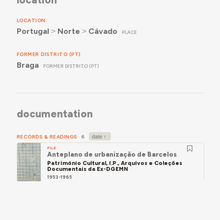
LOCATION
Portugal
˃
Norte
˃
Cávado
PLACE
FORMER DISTRITO (PT)
Braga
FORMER DISTRITO (PT)
documentation
RECORDS & READINGS
6
FILE
Anteplano de urbanização de Barcelos
Património Cultural, I.P., Arquivos e Coleções
Documentais da Ex-DGEMN
1953-1965
Correspondência relativa à necessidade de construção de
um novo quartel para a GNR de Barcelos.
FILE
Festas das Cruzes, em Barcelos