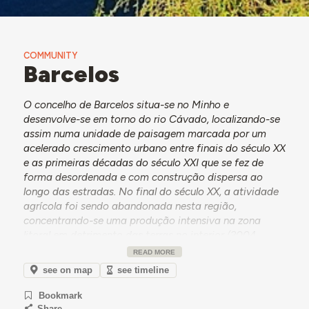
COMMUNITY
Barcelos
O concelho de Barcelos situa-se no Minho e
desenvolve-se em torno do rio Cávado, localizando-se
assim numa unidade de paisagem marcada por um
acelerado crescimento urbano entre finais do século XX
e as primeiras décadas do século XXI que se fez de
forma desordenada e com construção dispersa ao
longo das estradas. No final do século XX, a atividade
agrícola foi sendo abandonada nesta região,
concentrando-se uma produção intensiva na zona
litoral em detrimento das terras no interior (
2004
Abreu, Correia e Oliveira
). Esta alteração representa
READ MORE
uma transformação do tecido social e económico do
see on map
see timeline
concelho, que em inícios da década de 1960 era
descrito pela Câmara Municipal de Barcelos, como um
Bookmark
concelho “essencialmente agrícola, sendo a cidade de
Share