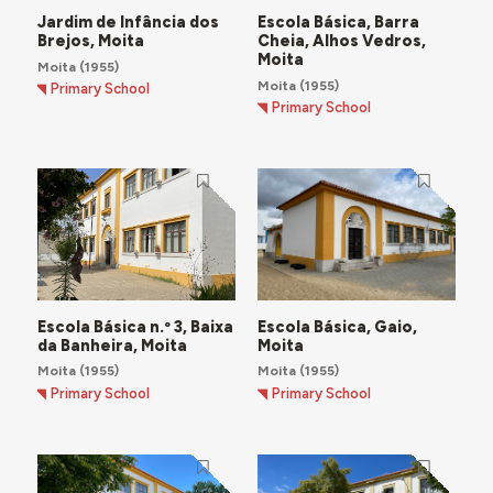
culturais, destacam-se diversas coletividades culturais
Jardim de Infância dos
Escola Básica, Barra
e desportivas com presença significativa na vida
Brejos, Moita
Cheia, Alhos Vedros,
comunitária, como a
Sociedade Filarmónica Estrela
Moita
Moita
(1955)
Moitense
, a
Sociedade Filarmónica Recreio e União
Moita
(1955)
Primary School
Alhosvedrense
, a
Sociedade Filarmónica Capricho
Primary School
Moitense
e o
Ginásio Atlético Clube
.
Escola Básica n.º 3, Baixa
Escola Básica, Gaio,
da Banheira, Moita
Moita
Moita
(1955)
Moita
(1955)
Primary School
Primary School