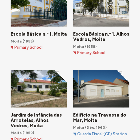
Escola Básica n.º 1, Moita
Escola Básica n.º 1, Alhos
Vedros, Moita
Moita
(1955)
Moita
(1958)
Primary School
Primary School
Jardim de Infância das
Edifício na Travessa do
Arroteias, Alhos
Mar, Moita
Vedros, Moita
Moita
(Déc. 1960)
Moita
(1959)
Guarda Fiscal (GF) Station
Primary School